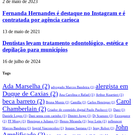
2 de maio de 2023
Fernanda Hernandes é destaque no Instagram e é
contratada por agência carioca
13 de maio de 2021
Dentistas levam tratamento odontológico, estética e
depilação para municípios
16 de julho de 2024
Tags
Ada Marselha
(2)
alergista em
advogado Marcos Bandeira
(1)
Duque de Caxias
(2)
Ana Carolina e Rafael
(1)
Arthur Kuartieri
(1)
beca barreto
(2)
Carol
Bruna Muniz
(1)
Camilla
(1)
Carlos Henrique
(1)
Chamberlain
(2)
Criador de conteúdo digital Paulo Paolucci
(1)
Dani
(1)
Daniele Lopes
(1)
Dani senta com carinho
(1)
Dimitri Jorge
(1)
Dj Scazuzo
(1)
Exxxquece
(1)
FF Mony
(1)
Henrique e Juliano
(1)
Henzo Miranda
(1)
Igor Leite
(1)
infleuncer
John
Marcos Bandeira
(1)
Ingrid Vasconcelos
(1)
Jesiane Santana
(1)
Jessy Robot
(1)
Amplificado
(2)