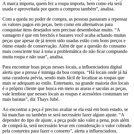
A marca importa, quem fez a roupa importa, bem como ela será
usada e aproveitada por quem a comprou também”, analisa.
Com a queda no poder de compra, as pessoas passaram a repensar
os valores pagos em peças, bem como em alternativas para
conquistar itens desejados sem precisar desembolsar muito. “A
vantagem é que em brechós e bazares você acaba achando muitas
peças que apesar de já terem sido usadas estão com bons preços e
ótimo estado de conservação. Além de que a questão do consumo
mais consciente traz à tona a problemática do não ficar comprando
muita roupa e não usar”, analisa.
Para encontrar boas peças nesses locais, a influenciadora digital
alerta que a pressa é inimiga da boa compra. “Há locais onde já há
uma curadoria prévia, sendo mais fácil de localizar as roupas que
mais se adequam ao estilo. Entretanto, na grande maioria dos locais
é o próprio cliente que busca em meio as araras e sacolas as peças,
vale lembrar que nesses locais as roupas e acessórios costumam ser
mais baratas”, diz Thays Jubé.
Ao encontrar a peça é preciso avaliar se ela está em bom estado, se
há manchas ou também se será necessário fazer algum ajuste. “A
depender do tipo de ajuste, a peça pode não valer a pena, pois além
de comprá-la, será necessário levar em consideração o valor cobrado
pela costureira para fazer o conserto”, alerta a influenciadora.