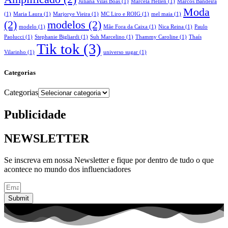
Juliana Vilas Boas
(1)
Marcela Hellen
(1)
Marcos Bandeira
Moda
(1)
Maria Laura
(1)
Marjorye Vieira
(1)
MC Liro e ROIG
(1)
mel maia
(1)
(2)
modelos
(2)
modelo
(1)
Mãe Fora da Caixa
(1)
Nica Reina
(1)
Paulo
Paolucci
(1)
Stephanie Bigliardi
(1)
Suh Marcelino
(1)
Thammy Caroline
(1)
Thaís
Tik tok
(3)
Vilarinho
(1)
universo sugar
(1)
Categorias
Categorias
Publicidade
NEWSLETTER
Se inscreva em nossa Newsletter e fique por dentro de tudo o que
acontece no mundo dos influenciadores
Submit