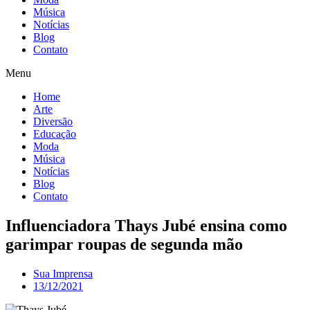
Música
Notícias
Blog
Contato
Menu
Home
Arte
Diversão
Educação
Moda
Música
Notícias
Blog
Contato
Influenciadora Thays Jubé ensina como
garimpar roupas de segunda mão
Sua Imprensa
13/12/2021