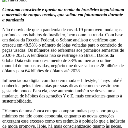
Consumo consciente e queda na renda do brasileiro impulsionam
o mercado de roupas usadas, que saltou em faturamento durante
a pandemia
Não é novidade que a pandemia de covid-19 promoveu mudanças
profundas nos hábitos do brasileiro, bem como na renda. Com base
em dados da Receita Federal, o Sebrae analisou e verificou que
cresceu em 48,58% o número de lojas voltadas para o comércio de
peças usadas. Os números são referentes aos primeiros semestres de
2020 e 2021. A tendência não se restringe ao Brasil. Dados da
GlobalData estimam crescimento de 33% no mercado online
mundial de roupas usadas, negócio que deve saltar de 28 bilhões de
dólares para 64 bilhões de dólares até 2028.
Influenciadora digital com foco em moda e Lifestyle, Thays Jubé é
conhecida pelos internautas por suas dicas de como se vestir bem
gastando pouco. Para ela, esse aumento também se deve a uma
mudança de hábitos das gerações Y e Z, mais conscientes quanto à
sustentabilidade.
“Viemos de uma época em que comprar muitas peças por preços
mínimos era tido como economia, enquanto as novas gerações
enxergam esse excesso como um estímulo à poluição que a indústria
de moda promove. Hoje, há mais conscientização quanto às peças.