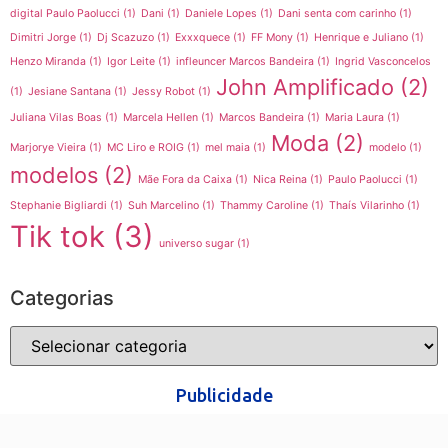
digital Paulo Paolucci
(1)
Dani
(1)
Daniele Lopes
(1)
Dani senta com carinho
(1)
Dimitri Jorge
(1)
Dj Scazuzo
(1)
Exxxquece
(1)
FF Mony
(1)
Henrique e Juliano
(1)
Henzo Miranda
(1)
Igor Leite
(1)
infleuncer Marcos Bandeira
(1)
Ingrid Vasconcelos
John Amplificado
(2)
(1)
Jesiane Santana
(1)
Jessy Robot
(1)
Juliana Vilas Boas
(1)
Marcela Hellen
(1)
Marcos Bandeira
(1)
Maria Laura
(1)
Moda
(2)
Marjorye Vieira
(1)
MC Liro e ROIG
(1)
mel maia
(1)
modelo
(1)
modelos
(2)
Mãe Fora da Caixa
(1)
Nica Reina
(1)
Paulo Paolucci
(1)
Stephanie Bigliardi
(1)
Suh Marcelino
(1)
Thammy Caroline
(1)
Thaís Vilarinho
(1)
Tik tok
(3)
universo sugar
(1)
Categorias
Publicidade