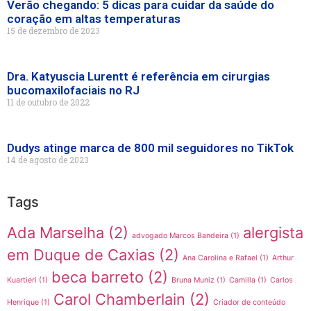
Verão chegando: 5 dicas para cuidar da saúde do
coração em altas temperaturas
15 de dezembro de 2023
Dra. Katyuscia Lurentt é referência em cirurgias
bucomaxilofaciais no RJ
11 de outubro de 2022
Dudys atinge marca de 800 mil seguidores no TikTok
14 de agosto de 2023
Tags
Ada Marselha
(2)
alergista
advogado Marcos Bandeira
(1)
em Duque de Caxias
(2)
Ana Carolina e Rafael
(1)
Arthur
beca barreto
(2)
Kuartieri
(1)
Bruna Muniz
(1)
Camilla
(1)
Carlos
Carol Chamberlain
(2)
Henrique
(1)
Criador de conteúdo