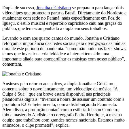
Dupla de sucesso,
Jonatha e Cristiano
se preparam para lançar dois
videoclipes que prometem parar o Brasil. Diretamente do Nordeste e
atualmente com sede no Paraná, mais especificamente em Foz do
Iguaçu, o estilo musical e repertório caprichado caiu nas graças do
público, que tem acompanhado a dupla em seus trabalhos.
Levando o som aos quatro cantos do mundo, Jonatha e Cristiano
reforçam a importância das redes sociais para divulgação das mídias
durante este período de pandemia: “como não podemos fazer shows,
temos que investir na criatividade e a internet tem sido uma
importante aliada para compartilhar as músicas com nosso público”,
comentam.
Ansiosos pelo retorno aos palcos, a dupla Jonatha e Cristiano
comenta sobre o novo lançamento, um videoclipe da música “A
Culpa é Sua”, que em breve estará disponível nas principais
plataformas digitais: “tivemos a honra de assinar um contrato com a
produtora E2 Entretenimento, com a distribuição da Fconnecto.
Além disso, a produção contará com o estilista Jeikson Cordeiro,
mix e master do Audisio e o coreógrafo Pedro Henrique, a mesma
equipe que trabalhou com grandes nomes nacionais. Estamos muito
animados, o clipe promete!”, explica.