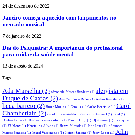
24 de dezembro de 2022
Janeiro começa aquecido com lançamentos no
mercado musical
7 de janeiro de 2022
Dia do Psiquiatra: A importância do profissional
para cuidar da saúde mental
13 de agosto de 2024
Tags
Ada Marselha
(2)
alergista em
advogado Marcos Bandeira
(1)
Duque de Caxias
(2)
Ana Carolina e Rafael
(1)
Arthur Kuartieri
(1)
beca barreto
(2)
Carol
Bruna Muniz
(1)
Camilla
(1)
Carlos Henrique
(1)
Chamberlain
(2)
Criador de conteúdo digital Paulo Paolucci
(1)
Dani
(1)
Daniele Lopes
(1)
Dani senta com carinho
(1)
Dimitri Jorge
(1)
Dj Scazuzo
(1)
Exxxquece
(1)
FF Mony
(1)
Henrique e Juliano
(1)
Henzo Miranda
(1)
Igor Leite
(1)
infleuncer
John
Marcos Bandeira
(1)
Ingrid Vasconcelos
(1)
Jesiane Santana
(1)
Jessy Robot
(1)