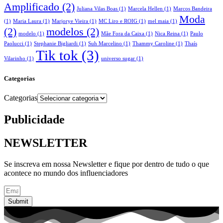
Amplificado
(2)
Juliana Vilas Boas
(1)
Marcela Hellen
(1)
Marcos Bandeira
Moda
(1)
Maria Laura
(1)
Marjorye Vieira
(1)
MC Liro e ROIG
(1)
mel maia
(1)
(2)
modelos
(2)
modelo
(1)
Mãe Fora da Caixa
(1)
Nica Reina
(1)
Paulo
Paolucci
(1)
Stephanie Bigliardi
(1)
Suh Marcelino
(1)
Thammy Caroline
(1)
Thaís
Tik tok
(3)
Vilarinho
(1)
universo sugar
(1)
Categorias
Categorias
Publicidade
NEWSLETTER
Se inscreva em nossa Newsletter e fique por dentro de tudo o que
acontece no mundo dos influenciadores
Submit