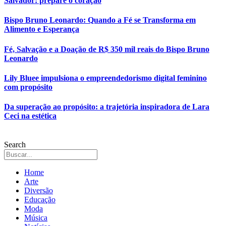
Salvador: prepare o coração
Bispo Bruno Leonardo: Quando a Fé se Transforma em
Alimento e Esperança
Fé, Salvação e a Doação de R$ 350 mil reais do Bispo Bruno
Leonardo
Lily Bluee impulsiona o empreendedorismo digital feminino
com propósito
Da superação ao propósito: a trajetória inspiradora de Lara
Ceci na estética
Search
Home
Arte
Diversão
Educação
Moda
Música