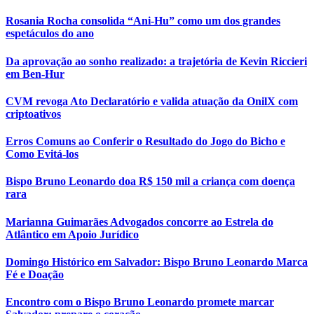
Rosania Rocha consolida “Ani-Hu” como um dos grandes
espetáculos do ano
Da aprovação ao sonho realizado: a trajetória de Kevin Riccieri
em Ben-Hur
CVM revoga Ato Declaratório e valida atuação da OnilX com
criptoativos
Erros Comuns ao Conferir o Resultado do Jogo do Bicho e
Como Evitá-los
Bispo Bruno Leonardo doa R$ 150 mil a criança com doença
rara
Marianna Guimarães Advogados concorre ao Estrela do
Atlântico em Apoio Jurídico
Domingo Histórico em Salvador: Bispo Bruno Leonardo Marca
Fé e Doação
Encontro com o Bispo Bruno Leonardo promete marcar