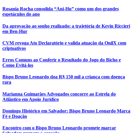
Rosania Rocha consolida “Ani-Hu” como um dos grandes
espetáculos do ano
Da aprovação ao sonho realizado: a trajetória de Kevin Riccieri
em Ben-Hur
CVM revoga Ato Declaratório e valida atuação da OnilX com
criptoativos
Erros Comuns ao Conferir o Resultado do Jogo do Bicho e
Como Evitá-los
Bispo Bruno Leonardo doa R$ 150 mil a criança com doença
rara
Marianna Guimarães Advogados concorre ao Estrela do
Atlântico em Apoio Jurídico
Domingo Histórico em Salvador: Bispo Bruno Leonardo Marca
Fé e Doação
Encontro com o Bispo Bruno Leonardo promete marcar