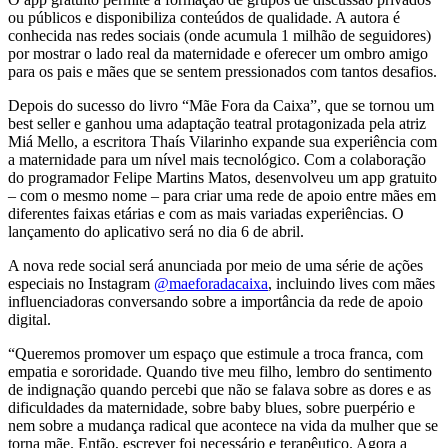
ou públicos e disponibiliza conteúdos de qualidade. A autora é
conhecida nas redes sociais (onde acumula 1 milhão de seguidores)
por mostrar o lado real da maternidade e oferecer um ombro amigo
para os pais e mães que se sentem pressionados com tantos desafios.
Depois do sucesso do livro “Mãe Fora da Caixa”, que se tornou um
best seller e ganhou uma adaptação teatral protagonizada pela atriz
Miá Mello, a escritora Thaís Vilarinho expande sua experiência com
a maternidade para um nível mais tecnológico. Com a colaboração
do programador Felipe Martins Matos, desenvolveu um app gratuito
– com o mesmo nome – para criar uma rede de apoio entre mães em
diferentes faixas etárias e com as mais variadas experiências. O
lançamento do aplicativo será no dia 6 de abril.
A nova rede social será anunciada por meio de uma série de ações
especiais no Instagram
@maeforadacaixa
, incluindo lives com mães
influenciadoras conversando sobre a importância da rede de apoio
digital.
“Queremos promover um espaço que estimule a troca franca, com
empatia e sororidade. Quando tive meu filho, lembro do sentimento
de indignação quando percebi que não se falava sobre as dores e as
dificuldades da maternidade, sobre baby blues, sobre puerpério e
nem sobre a mudança radical que acontece na vida da mulher que se
torna mãe. Então, escrever foi necessário e terapêutico. Agora a