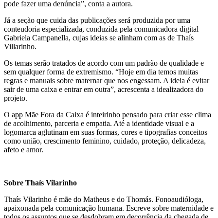
pode fazer uma denúncia”, conta a autora.
Já a seção que cuida das publicações será produzida por uma
conteudoria especializada, conduzida pela comunicadora digital
Gabriela Campanella, cujas ideias se alinham com as de Thaís
Villarinho.
Os temas serão tratados de acordo com um padrão de qualidade e
sem qualquer forma de extremismo. “Hoje em dia temos muitas
regras e manuais sobre maternar que nos engessam. A ideia é evitar
sair de uma caixa e entrar em outra”, acrescenta a idealizadora do
projeto.
O app Mãe Fora da Caixa é inteirinho pensado para criar esse clima
de acolhimento, parceria e empatia. Até a identidade visual e a
logomarca aglutinam em suas formas, cores e tipografias conceitos
como união, crescimento feminino, cuidado, proteção, delicadeza,
afeto e amor.
Sobre Thaís Vilarinho
Thaís Vilarinho é mãe do Matheus e do Thomás. Fonoaudióloga,
apaixonada pela comunicação humana. Escreve sobre maternidade e
todos os assuntos que se desdobram em decorrência da chegada de