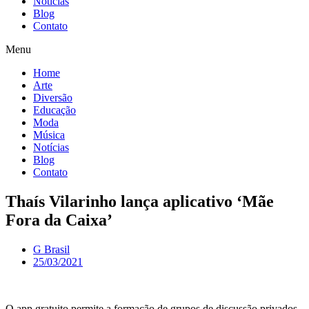
Notícias
Blog
Contato
Menu
Home
Arte
Diversão
Educação
Moda
Música
Notícias
Blog
Contato
Thaís Vilarinho lança aplicativo ‘Mãe
Fora da Caixa’
G Brasil
25/03/2021
O app gratuito permite a formação de grupos de discussão privados