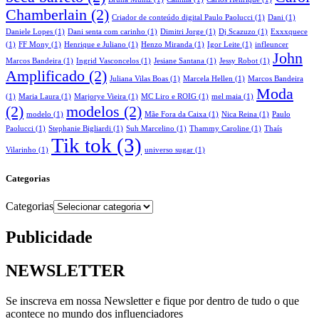
Chamberlain
(2)
Criador de conteúdo digital Paulo Paolucci
(1)
Dani
(1)
Daniele Lopes
(1)
Dani senta com carinho
(1)
Dimitri Jorge
(1)
Dj Scazuzo
(1)
Exxxquece
(1)
FF Mony
(1)
Henrique e Juliano
(1)
Henzo Miranda
(1)
Igor Leite
(1)
infleuncer
John
Marcos Bandeira
(1)
Ingrid Vasconcelos
(1)
Jesiane Santana
(1)
Jessy Robot
(1)
Amplificado
(2)
Juliana Vilas Boas
(1)
Marcela Hellen
(1)
Marcos Bandeira
Moda
(1)
Maria Laura
(1)
Marjorye Vieira
(1)
MC Liro e ROIG
(1)
mel maia
(1)
(2)
modelos
(2)
modelo
(1)
Mãe Fora da Caixa
(1)
Nica Reina
(1)
Paulo
Paolucci
(1)
Stephanie Bigliardi
(1)
Suh Marcelino
(1)
Thammy Caroline
(1)
Thaís
Tik tok
(3)
Vilarinho
(1)
universo sugar
(1)
Categorias
Categorias
Publicidade
NEWSLETTER
Se inscreva em nossa Newsletter e fique por dentro de tudo o que
acontece no mundo dos influenciadores