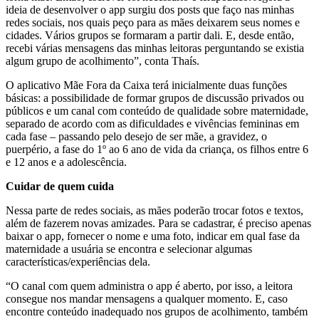
ideia de desenvolver o app surgiu dos posts que faço nas minhas
redes sociais, nos quais peço para as mães deixarem seus nomes e
cidades. Vários grupos se formaram a partir dali. E, desde então,
recebi várias mensagens das minhas leitoras perguntando se existia
algum grupo de acolhimento”, conta Thaís.
O aplicativo Mãe Fora da Caixa terá inicialmente duas funções
básicas: a possibilidade de formar grupos de discussão privados ou
públicos e um canal com conteúdo de qualidade sobre maternidade,
separado de acordo com as dificuldades e vivências femininas em
cada fase – passando pelo desejo de ser mãe, a gravidez, o
puerpério, a fase do 1º ao 6 ano de vida da criança, os filhos entre 6
e 12 anos e a adolescência.
Cuidar de quem cuida
Nessa parte de redes sociais, as mães poderão trocar fotos e textos,
além de fazerem novas amizades. Para se cadastrar, é preciso apenas
baixar o app, fornecer o nome e uma foto, indicar em qual fase da
maternidade a usuária se encontra e selecionar algumas
características/experiências dela.
“O canal com quem administra o app é aberto, por isso, a leitora
consegue nos mandar mensagens a qualquer momento. E, caso
encontre conteúdo inadequado nos grupos de acolhimento, também