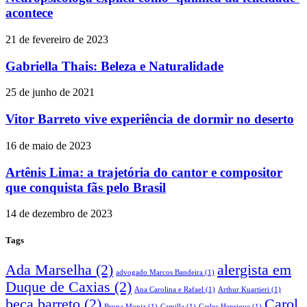
acontece
21 de fevereiro de 2023
Gabriella Thais: Beleza e Naturalidade
25 de junho de 2021
Vitor Barreto vive experiência de dormir no deserto
16 de maio de 2023
Artênis Lima: a trajetória do cantor e compositor
que conquista fãs pelo Brasil
14 de dezembro de 2023
Tags
Ada Marselha
(2)
alergista em
advogado Marcos Bandeira
(1)
Duque de Caxias
(2)
Ana Carolina e Rafael
(1)
Arthur Kuartieri
(1)
beca barreto
(2)
Carol
Bruna Muniz
(1)
Camilla
(1)
Carlos Henrique
(1)