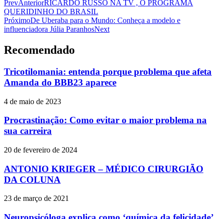
Prev
Anterior
RICARDO RUSSO NA TV , O PROGRAMA
QUERIDINHO DO BRASIL
Próximo
De Uberaba para o Mundo: Conheça a modelo e
influenciadora Júlia Paranhos
Next
Recomendado
Tricotilomania: entenda porque problema que afeta
Amanda do BBB23 aparece
4 de maio de 2023
Procrastinação: Como evitar o maior problema na
sua carreira
20 de fevereiro de 2024
ANTONIO KRIEGER – MÉDICO CIRURGIÃO
DA COLUNA
23 de março de 2021
Neuropsicóloga explica como ‘química da felicidade’