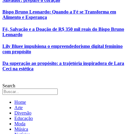
Salvador: prepare o coração
Bispo Bruno Leonardo: Quando a Fé se Transforma em
Alimento e Esperança
Fé, Salvação e a Doação de R$ 350 mil reais do Bispo Bruno
Leonardo
Lily Bluee impulsiona o empreendedorismo digital feminino
com propósito
Da superação ao propósito: a trajetória inspiradora de Lara
Ceci na estética
Search
Home
Arte
Diversão
Educação
Moda
Música