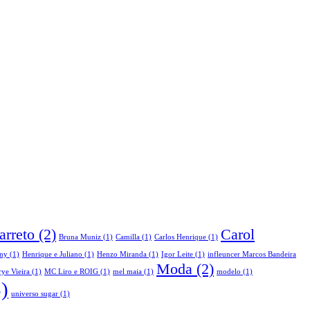
arreto
(2)
Carol
Bruna Muniz
(1)
Camilla
(1)
Carlos Henrique
(1)
ny
(1)
Henrique e Juliano
(1)
Henzo Miranda
(1)
Igor Leite
(1)
infleuncer Marcos Bandeira
Moda
(2)
ye Vieira
(1)
MC Liro e ROIG
(1)
mel maia
(1)
modelo
(1)
)
universo sugar
(1)