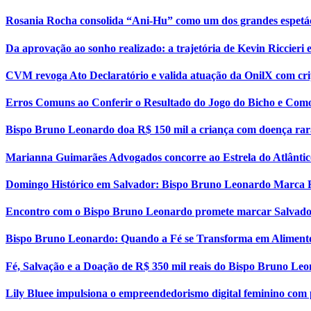
Rosania Rocha consolida “Ani-Hu” como um dos grandes espetá
Da aprovação ao sonho realizado: a trajetória de Kevin Riccier
CVM revoga Ato Declaratório e valida atuação da OnilX com cri
Erros Comuns ao Conferir o Resultado do Jogo do Bicho e Como
Bispo Bruno Leonardo doa R$ 150 mil a criança com doença rar
Marianna Guimarães Advogados concorre ao Estrela do Atlântic
Domingo Histórico em Salvador: Bispo Bruno Leonardo Marca 
Encontro com o Bispo Bruno Leonardo promete marcar Salvador
Bispo Bruno Leonardo: Quando a Fé se Transforma em Aliment
Fé, Salvação e a Doação de R$ 350 mil reais do Bispo Bruno Le
Lily Bluee impulsiona o empreendedorismo digital feminino com 