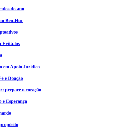
culos do ano
i em Ben-Hur
ptoativos
 Evitá-los
a
o em Apoio Jurídico
Fé e Doação
: prepare o coração
o e Esperança
onardo
propósito