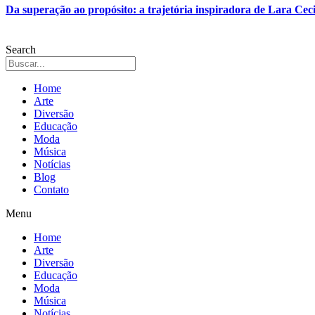
Da superação ao propósito: a trajetória inspiradora de Lara Ceci
Search
Home
Arte
Diversão
Educação
Moda
Música
Notícias
Blog
Contato
Menu
Home
Arte
Diversão
Educação
Moda
Música
Notícias