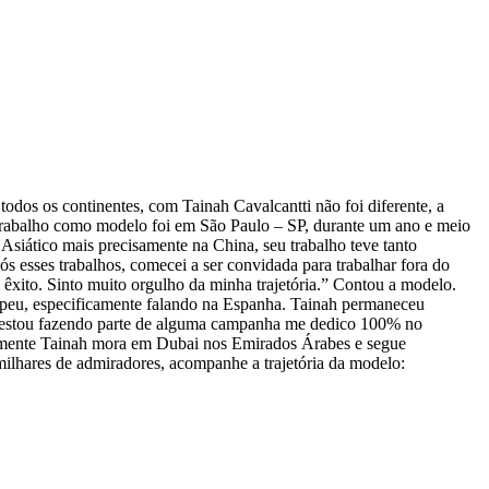
dos os continentes, com Tainah Cavalcantti não foi diferente, a
 trabalho como modelo foi em São Paulo – SP, durante um ano e meio
 Asiático mais precisamente na China, seu trabalho teve tanto
s esses trabalhos, comecei a ser convidada para trabalhar fora do
 êxito. Sinto muito orgulho da minha trajetória.” Contou a modelo.
ropeu, especificamente falando na Espanha. Tainah permaneceu
ue estou fazendo parte de alguma campanha me dedico 100% no
ualmente Tainah mora em Dubai nos Emirados Árabes e segue
ilhares de admiradores, acompanhe a trajetória da modelo: