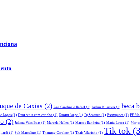
unciona
mento
Duque de Caxias
(2)
beca b
Ana Carolina e Rafael
(1)
Arthur Kuartieri
(1)
le Lopes
(1)
Dani senta com carinho
(1)
Dimitri Jorge
(1)
Dj Scazuzo
(1)
Exxxquece
(1)
FF Mo
do
(2)
Juliana Vilas Boas
(1)
Marcela Hellen
(1)
Marcos Bandeira
(1)
Maria Laura
(1)
Marjor
Tik tok
(3
liardi
(1)
Suh Marcelino
(1)
Thammy Caroline
(1)
Thaís Vilarinho
(1)