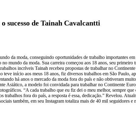
 o sucesso de Tainah Cavalcantti
ndo da moda, conseguindo oportunidades de trabalho importantes em to
so no mundo da moda. Sua carreira começou aos 18 anos, seu primeiro
rabalhos incríveis Tainah recebeu propostas de trabalhar no Continente
teve início aos meus 18 anos, fiz diversos trabalhos em São Paulo, apó
 tentando há anos o mercado da moda fora do país e não obtiveram muito
nte Asiático, a modelo foi convidada para trabalhar no Continente Eu
otográficos. “A cada trabalho que eu fiz dei o meu melhor, sempre q
os trabalhos fora do país, a resposta é essa, dedicação.” Revelou. At
ciais também, em seu Instagram totaliza mais de 40 mil seguidores e m