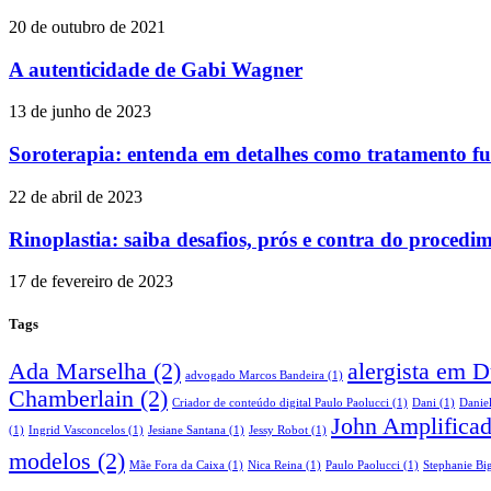
20 de outubro de 2021
A autenticidade de Gabi Wagner
13 de junho de 2023
Soroterapia: entenda em detalhes como tratamento f
22 de abril de 2023
Rinoplastia: saiba desafios, prós e contra do procedi
17 de fevereiro de 2023
Tags
Ada Marselha
(2)
alergista em 
advogado Marcos Bandeira
(1)
Chamberlain
(2)
Criador de conteúdo digital Paulo Paolucci
(1)
Dani
(1)
Danie
John Amplifica
(1)
Ingrid Vasconcelos
(1)
Jesiane Santana
(1)
Jessy Robot
(1)
modelos
(2)
Mãe Fora da Caixa
(1)
Nica Reina
(1)
Paulo Paolucci
(1)
Stephanie Big