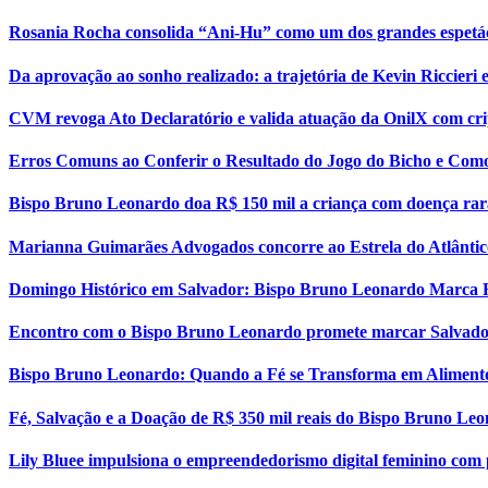
Rosania Rocha consolida “Ani-Hu” como um dos grandes espetá
Da aprovação ao sonho realizado: a trajetória de Kevin Riccier
CVM revoga Ato Declaratório e valida atuação da OnilX com cri
Erros Comuns ao Conferir o Resultado do Jogo do Bicho e Como
Bispo Bruno Leonardo doa R$ 150 mil a criança com doença rar
Marianna Guimarães Advogados concorre ao Estrela do Atlântic
Domingo Histórico em Salvador: Bispo Bruno Leonardo Marca 
Encontro com o Bispo Bruno Leonardo promete marcar Salvador
Bispo Bruno Leonardo: Quando a Fé se Transforma em Aliment
Fé, Salvação e a Doação de R$ 350 mil reais do Bispo Bruno Le
Lily Bluee impulsiona o empreendedorismo digital feminino com 