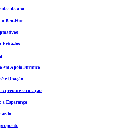
culos do ano
i em Ben-Hur
ptoativos
 Evitá-los
a
o em Apoio Jurídico
Fé e Doação
: prepare o coração
o e Esperança
onardo
propósito