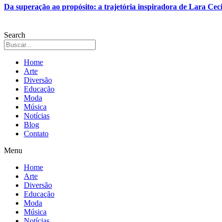
Da superação ao propósito: a trajetória inspiradora de Lara Ceci
Search
Home
Arte
Diversão
Educação
Moda
Música
Notícias
Blog
Contato
Menu
Home
Arte
Diversão
Educação
Moda
Música
Notícias