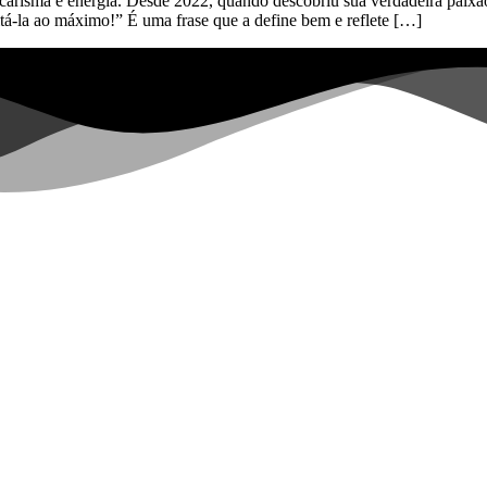
risma e energia. Desde 2022, quando descobriu sua verdadeira paixão,
eitá-la ao máximo!” É uma frase que a define bem e reflete […]