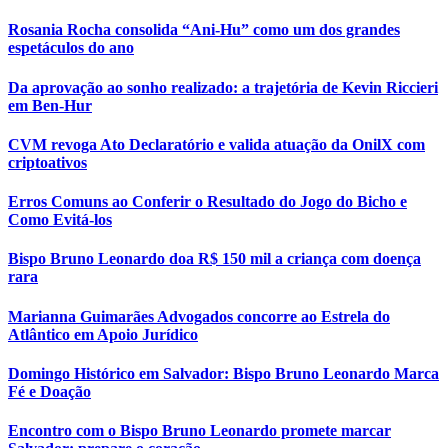
Rosania Rocha consolida “Ani-Hu” como um dos grandes
espetáculos do ano
Da aprovação ao sonho realizado: a trajetória de Kevin Riccieri
em Ben-Hur
CVM revoga Ato Declaratório e valida atuação da OnilX com
criptoativos
Erros Comuns ao Conferir o Resultado do Jogo do Bicho e
Como Evitá-los
Bispo Bruno Leonardo doa R$ 150 mil a criança com doença
rara
Marianna Guimarães Advogados concorre ao Estrela do
Atlântico em Apoio Jurídico
Domingo Histórico em Salvador: Bispo Bruno Leonardo Marca
Fé e Doação
Encontro com o Bispo Bruno Leonardo promete marcar