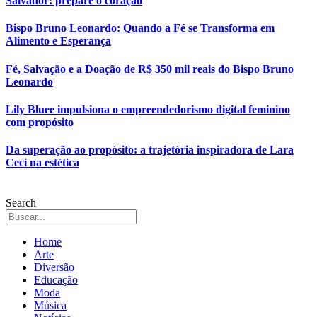
Salvador: prepare o coração
Bispo Bruno Leonardo: Quando a Fé se Transforma em
Alimento e Esperança
Fé, Salvação e a Doação de R$ 350 mil reais do Bispo Bruno
Leonardo
Lily Bluee impulsiona o empreendedorismo digital feminino
com propósito
Da superação ao propósito: a trajetória inspiradora de Lara
Ceci na estética
Search
Home
Arte
Diversão
Educação
Moda
Música