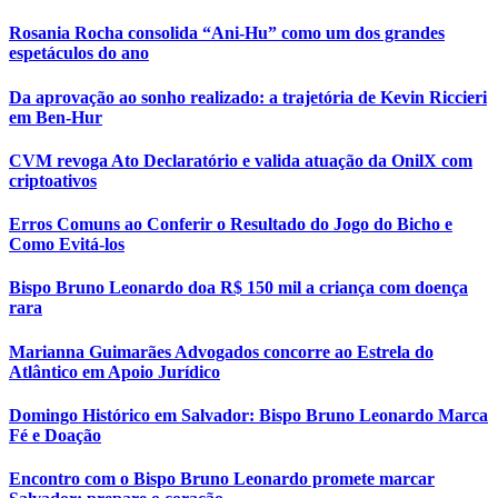
Rosania Rocha consolida “Ani-Hu” como um dos grandes
espetáculos do ano
Da aprovação ao sonho realizado: a trajetória de Kevin Riccieri
em Ben-Hur
CVM revoga Ato Declaratório e valida atuação da OnilX com
criptoativos
Erros Comuns ao Conferir o Resultado do Jogo do Bicho e
Como Evitá-los
Bispo Bruno Leonardo doa R$ 150 mil a criança com doença
rara
Marianna Guimarães Advogados concorre ao Estrela do
Atlântico em Apoio Jurídico
Domingo Histórico em Salvador: Bispo Bruno Leonardo Marca
Fé e Doação
Encontro com o Bispo Bruno Leonardo promete marcar