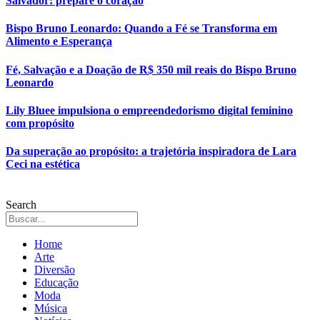
Salvador: prepare o coração
Bispo Bruno Leonardo: Quando a Fé se Transforma em
Alimento e Esperança
Fé, Salvação e a Doação de R$ 350 mil reais do Bispo Bruno
Leonardo
Lily Bluee impulsiona o empreendedorismo digital feminino
com propósito
Da superação ao propósito: a trajetória inspiradora de Lara
Ceci na estética
Search
Home
Arte
Diversão
Educação
Moda
Música