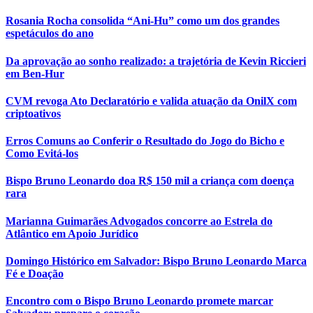
Rosania Rocha consolida “Ani-Hu” como um dos grandes
espetáculos do ano
Da aprovação ao sonho realizado: a trajetória de Kevin Riccieri
em Ben-Hur
CVM revoga Ato Declaratório e valida atuação da OnilX com
criptoativos
Erros Comuns ao Conferir o Resultado do Jogo do Bicho e
Como Evitá-los
Bispo Bruno Leonardo doa R$ 150 mil a criança com doença
rara
Marianna Guimarães Advogados concorre ao Estrela do
Atlântico em Apoio Jurídico
Domingo Histórico em Salvador: Bispo Bruno Leonardo Marca
Fé e Doação
Encontro com o Bispo Bruno Leonardo promete marcar