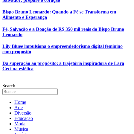
Salvador: prepare o coração
Bispo Bruno Leonardo: Quando a Fé se Transforma em
Alimento e Esperança
Fé, Salvação e a Doação de R$ 350 mil reais do Bispo Bruno
Leonardo
Lily Bluee impulsiona o empreendedorismo digital feminino
com propósito
Da superação ao propósito: a trajetória inspiradora de Lara
Ceci na estética
Search
Home
Arte
Diversão
Educação
Moda
Música