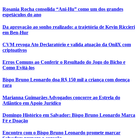
Rosania Rocha consolida “Ani-Hu” como um dos grandes
espetáculos do ano
Da aprovação ao sonho realizado: a trajetória de Kevin Riccieri
em Ben-Hur
CVM revoga Ato Declaratório e valida atuação da OnilX com
criptoativos
Erros Comuns ao Conferir o Resultado do Jogo do Bicho e
Como Evitá-los
Bispo Bruno Leonardo doa R$ 150 mil a criança com doença
rara
Marianna Guimarães Advogados concorre ao Estrela do
Atlântico em Apoio Jurídico
Domingo Histórico em Salvador: Bispo Bruno Leonardo Marca
Fé e Doação
Encontro com o Bispo Bruno Leonardo promete marcar