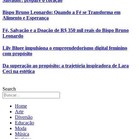
Salvador: prepare o coração
Bispo Bruno Leonardo: Quando a Fé se Transforma em
Alimento e Esperança
Fé, Salvação e a Doação de R$ 350 mil reais do Bispo Bruno
Leonardo
Lily Bluee impulsiona o empreendedorismo digital feminino
com propósito
Da superação ao propósito: a trajetória inspiradora de Lara
Ceci na estética
Search
Home
Arte
Diversão
Educação
Moda
Música