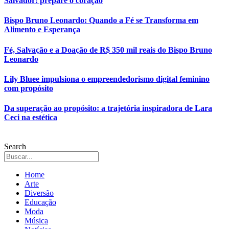
Salvador: prepare o coração
Bispo Bruno Leonardo: Quando a Fé se Transforma em
Alimento e Esperança
Fé, Salvação e a Doação de R$ 350 mil reais do Bispo Bruno
Leonardo
Lily Bluee impulsiona o empreendedorismo digital feminino
com propósito
Da superação ao propósito: a trajetória inspiradora de Lara
Ceci na estética
Search
Home
Arte
Diversão
Educação
Moda
Música