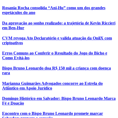
Rosania Rocha consolida “Ani-Hu” como um dos grandes
espetáculos do ano
Da aprovação ao sonho realizado: a trajetória de Kevin Riccieri
em Ben-Hur
CVM revoga Ato Declaratório e valida atuação da OnilX com
criptoativos
Erros Comuns ao Conferir o Resultado do Jogo do Bicho e
Como Evitá-los
Bispo Bruno Leonardo doa R$ 150 mil a criança com doença
rara
Marianna Guimarães Advogados concorre ao Estrela do
Atlântico em Apoio Jurídico
Domingo Histórico em Salvador: Bispo Bruno Leonardo Marca
Fé e Doação
Encontro com o Bispo Bruno Leonardo promete marcar