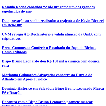
Rosania Rocha consolida “Ani-Hu” como um dos grandes
espetáculos do ano
Da aprovação ao sonho realizado: a trajetória de Kevin Riccieri
em Ben-Hur
CVM revoga Ato Declaratório e valida atuação da OnilX com
criptoativos
Erros Comuns ao Conferir o Resultado do Jogo do Bicho e
Como Evitá-los
Bispo Bruno Leonardo doa R$ 150 mil a criança com doença
rara
Marianna Guimarães Advogados concorre ao Estrela do
Atlântico em Apoio Jurídico
Domingo Histórico em Salvador: Bispo Bruno Leonardo Marca
Fé e Doação
Encontro com o Bispo Bruno Leonardo promete marcar