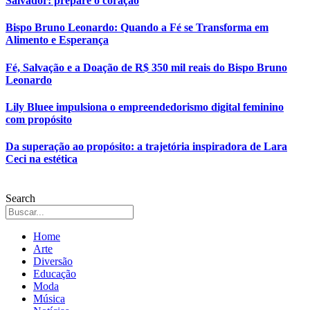
Salvador: prepare o coração
Bispo Bruno Leonardo: Quando a Fé se Transforma em
Alimento e Esperança
Fé, Salvação e a Doação de R$ 350 mil reais do Bispo Bruno
Leonardo
Lily Bluee impulsiona o empreendedorismo digital feminino
com propósito
Da superação ao propósito: a trajetória inspiradora de Lara
Ceci na estética
Search
Home
Arte
Diversão
Educação
Moda
Música