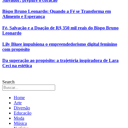
Salvador: prepare o coração
Bispo Bruno Leonardo: Quando a Fé se Transforma em
Alimento e Esperança
Fé, Salvação e a Doação de R$ 350 mil reais do Bispo Bruno
Leonardo
Lily Bluee impulsiona o empreendedorismo digital feminino
com propósito
Da superação ao propósito: a trajetória inspiradora de Lara
Ceci na estética
Search
Home
Arte
Diversão
Educação
Moda
Música