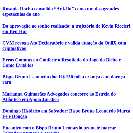
Rosania Rocha consolida “Ani-Hu” como um dos grandes
espetáculos do ano
Da aprovação ao sonho realizado: a trajetória de Kevin Riccieri
em Ben-Hur
CVM revoga Ato Declaratório e valida atuação da OnilX com
criptoativos
Erros Comuns ao Conferir o Resultado do Jogo do Bicho e
Como Evitá-los
Bispo Bruno Leonardo doa R$ 150 mil a criança com doença
rara
Marianna Guimarães Advogados concorre ao Estrela do
Atlântico em Apoio Jurídico
Domingo Histórico em Salvador: Bispo Bruno Leonardo Marca
Fé e Doação
Encontro com o Bispo Bruno Leonardo promete marcar