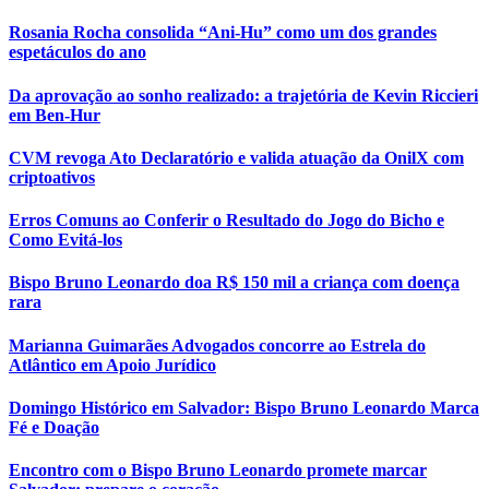
Rosania Rocha consolida “Ani-Hu” como um dos grandes
espetáculos do ano
Da aprovação ao sonho realizado: a trajetória de Kevin Riccieri
em Ben-Hur
CVM revoga Ato Declaratório e valida atuação da OnilX com
criptoativos
Erros Comuns ao Conferir o Resultado do Jogo do Bicho e
Como Evitá-los
Bispo Bruno Leonardo doa R$ 150 mil a criança com doença
rara
Marianna Guimarães Advogados concorre ao Estrela do
Atlântico em Apoio Jurídico
Domingo Histórico em Salvador: Bispo Bruno Leonardo Marca
Fé e Doação
Encontro com o Bispo Bruno Leonardo promete marcar