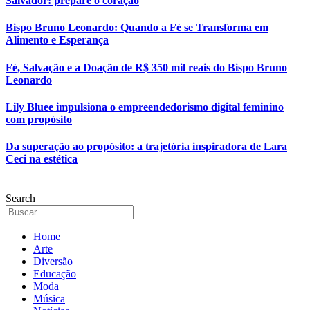
Salvador: prepare o coração
Bispo Bruno Leonardo: Quando a Fé se Transforma em
Alimento e Esperança
Fé, Salvação e a Doação de R$ 350 mil reais do Bispo Bruno
Leonardo
Lily Bluee impulsiona o empreendedorismo digital feminino
com propósito
Da superação ao propósito: a trajetória inspiradora de Lara
Ceci na estética
Search
Home
Arte
Diversão
Educação
Moda
Música