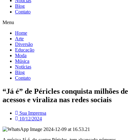
Notícias
Blog
Contato
Menu
Home
Arte
Diversão
Educação
Moda
Música
Notícias
Blog
Contato
“Já é” de Péricles conquista milhões de
acessos e viraliza nas redes sociais
Sua Imprensa
10/12/2024
A música Já é, do cantor Péricles, tem alcançado números