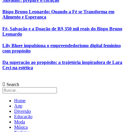
Salvador: prepare o coração
Bispo Bruno Leonardo: Quando a Fé se Transforma em
Alimento e Esperança
Fé, Salvação e a Doação de R$ 350 mil reais do Bispo Bruno
Leonardo
Lily Bluee impulsiona o empreendedorismo digital feminino
com propósito
Da superação ao propósito: a trajetória inspiradora de Lara
Ceci na estética
Search
Home
Arte
Diversão
Educação
Moda
Música