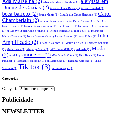
Ada Marselha
(2)
alergista em
advogado Marcos Bandeira
(1)
Duque de Caxias
(2)
Ana Carolina e Rafael
(1)
Arthur Kuartieri
(1)
beca barreto
(2)
Carol
Bruna Muniz
(1)
Camilla
(1)
Carlos Henrique
(1)
Chamberlain
(2)
Criador de conteúdo digital Paulo Paolucci
(1)
Dani
(1)
Daniele Lopes
(1)
Dani senta com carinho
(1)
Dimitri Jorge
(1)
Dj Scazuzo
(1)
Exxxquece
(1)
FF Mony
(1)
Henrique e Juliano
(1)
Henzo Miranda
(1)
Igor Leite
(1)
infleuncer
John
Marcos Bandeira
(1)
Ingrid Vasconcelos
(1)
Jesiane Santana
(1)
Jessy Robot
(1)
Amplificado
(2)
Juliana Vilas Boas
(1)
Marcela Hellen
(1)
Marcos Bandeira
Moda
(1)
Maria Laura
(1)
Marjorye Vieira
(1)
MC Liro e ROIG
(1)
mel maia
(1)
(2)
modelos
(2)
modelo
(1)
Mãe Fora da Caixa
(1)
Nica Reina
(1)
Paulo
Paolucci
(1)
Stephanie Bigliardi
(1)
Suh Marcelino
(1)
Thammy Caroline
(1)
Thaís
Tik tok
(3)
Vilarinho
(1)
universo sugar
(1)
Categorias
Categorias
Publicidade
NEWSLETTER