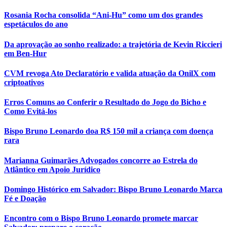
Rosania Rocha consolida “Ani-Hu” como um dos grandes
espetáculos do ano
Da aprovação ao sonho realizado: a trajetória de Kevin Riccieri
em Ben-Hur
CVM revoga Ato Declaratório e valida atuação da OnilX com
criptoativos
Erros Comuns ao Conferir o Resultado do Jogo do Bicho e
Como Evitá-los
Bispo Bruno Leonardo doa R$ 150 mil a criança com doença
rara
Marianna Guimarães Advogados concorre ao Estrela do
Atlântico em Apoio Jurídico
Domingo Histórico em Salvador: Bispo Bruno Leonardo Marca
Fé e Doação
Encontro com o Bispo Bruno Leonardo promete marcar