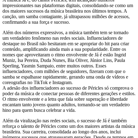
impressionantes nas plataformas digitais, consolidando-se como um
dos maiores sucessos da música brasileira nos últimos tempos. A
canção, um samba contagiante, já ultrapassou milhões de acessos,
confirmando a sua força e sucesso.
Além dos números expressivos, a música também tem se tornado
um verdadeiro fenômeno nas redes sociais. Influenciadores de
destaque no Brasil não hesitaram em se apropriar do hit para criar
conteúdo, amplificando ainda mais a sua popularidade. Entre os
nomes que aproveitaram o ritmo envolvente de Já é estão Ingrid
Muniz, Isa Pereira, Duda Nunes, Bia Oliver, Júnior Lins, Paula
Sperling, Yasmin Sampaio, entre muitos outros. Esses
influenciadores, com milhões de seguidores, fizeram com que o
samba se espalhasse rapidamente, gerando uma onda de vídeos e
coreografias no TikTok e Instagram.
A adesão dos influenciadores ao sucesso de Péricles só comprova o
poder da música de conectar pessoas de diferentes gerações e estilos.
O ritmo envolvente e a letra que fala sobre superação e liberdade
encantam tanto jovens quanto adultos, tornando-se um verdadeiro
hino para quem busca celebrar a vida.
Além da viralização nas redes sociais, o sucesso de Já é também
reforça o talento de Péricles como um dos maiores artistas da música
brasileira. Sua carreira, consolidada ao longo dos anos, inclui
inúmeros sucessos que atravessaram gerações. Desde os tempos em