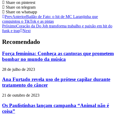
Share on pinterest
Share on telegram
Share on whatsapp
Prev
Anterior
Bailão de Fato: o hit de MC Laranjinha que
conquistou o TikTok e as pistas
Próximo
Coração da Do Job transforma trabalho e paixão em hit do
funk e trap
Next
Recomendado
Força feminina: Conheça as cantoras que prometem
bombar no mundo da música
28 de julho de 2023
Ana Furtado revela uso de prótese capilar durante
tratamento do câncer
21 de outubro de 2023
Os Paulistinhas lançam campanha “Animal não é
coisa”