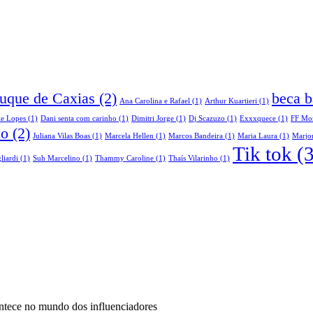
Duque de Caxias
(2)
beca b
Ana Carolina e Rafael
(1)
Arthur Kuartieri
(1)
le Lopes
(1)
Dani senta com carinho
(1)
Dimitri Jorge
(1)
Dj Scazuzo
(1)
Exxxquece
(1)
FF Mo
do
(2)
Juliana Vilas Boas
(1)
Marcela Hellen
(1)
Marcos Bandeira
(1)
Maria Laura
(1)
Marjor
Tik tok
(3
liardi
(1)
Suh Marcelino
(1)
Thammy Caroline
(1)
Thaís Vilarinho
(1)
ontece no mundo dos influenciadores