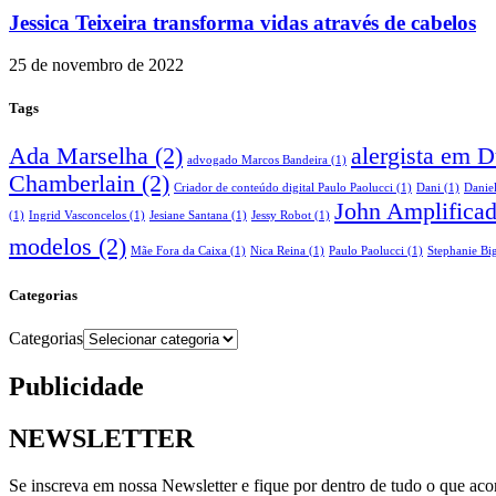
Jessica Teixeira transforma vidas através de cabelos
25 de novembro de 2022
Tags
Ada Marselha
(2)
alergista em 
advogado Marcos Bandeira
(1)
Chamberlain
(2)
Criador de conteúdo digital Paulo Paolucci
(1)
Dani
(1)
Danie
John Amplifica
(1)
Ingrid Vasconcelos
(1)
Jesiane Santana
(1)
Jessy Robot
(1)
modelos
(2)
Mãe Fora da Caixa
(1)
Nica Reina
(1)
Paulo Paolucci
(1)
Stephanie Big
Categorias
Categorias
Publicidade
NEWSLETTER
Se inscreva em nossa Newsletter e fique por dentro de tudo o que ac