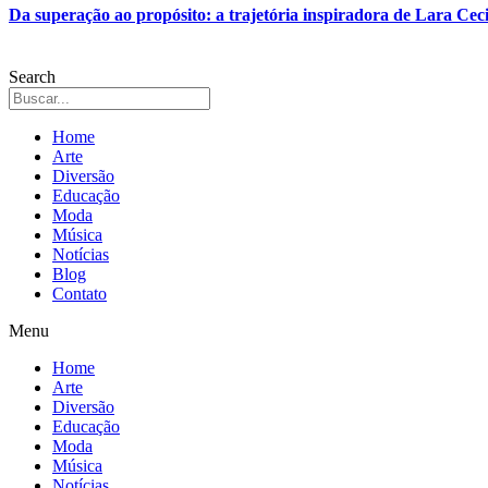
Da superação ao propósito: a trajetória inspiradora de Lara Ceci
Search
Home
Arte
Diversão
Educação
Moda
Música
Notícias
Blog
Contato
Menu
Home
Arte
Diversão
Educação
Moda
Música
Notícias