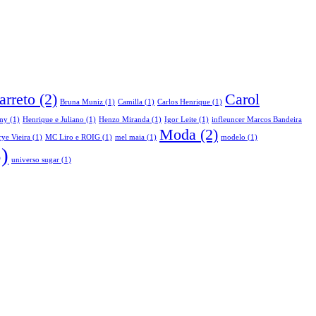
arreto
(2)
Carol
Bruna Muniz
(1)
Camilla
(1)
Carlos Henrique
(1)
ny
(1)
Henrique e Juliano
(1)
Henzo Miranda
(1)
Igor Leite
(1)
infleuncer Marcos Bandeira
Moda
(2)
ye Vieira
(1)
MC Liro e ROIG
(1)
mel maia
(1)
modelo
(1)
)
universo sugar
(1)