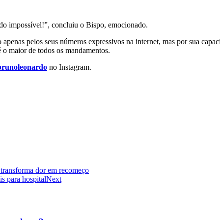
 do impossível!”, concluiu o Bispo, emocionado.
 apenas pelos seus números expressivos na internet, mas por sua capac
é o maior de todos os mandamentos.
runoleonardo
no Instagram.
 transforma dor em recomeço
s para hospital
Next