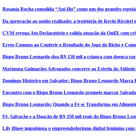
Rosania Rocha consolida “Ani-Hu” como um dos grandes espetá
Da aprovação ao sonho realizado: a trajetória de Kevin Riccier
CVM revoga Ato Declaratório e valida atuação da OnilX com cri
Erros Comuns ao Conferir o Resultado do Jogo do Bicho e Como
Bispo Bruno Leonardo doa R$ 150 mil a criança com doença rar
Marianna Guimarães Advogados concorre ao Estrela do Atlântic
Domingo Histórico em Salvador: Bispo Bruno Leonardo Marca 
Encontro com o Bispo Bruno Leonardo promete marcar Salvador
Bispo Bruno Leonardo: Quando a Fé se Transforma em Aliment
Fé, Salvação e a Doação de R$ 350 mil reais do Bispo Bruno Le
Lily Bluee impulsiona o empreendedorismo digital feminino com 