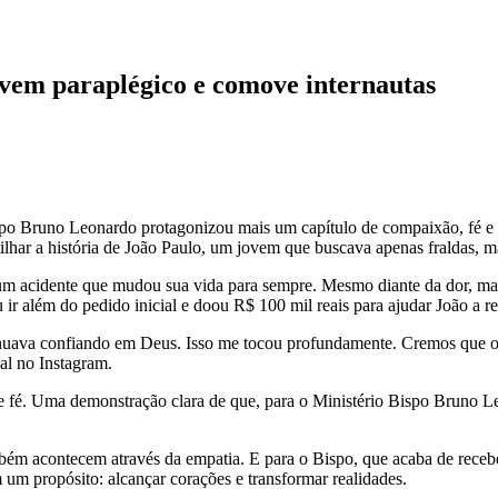
vem paraplégico e comove internautas
ispo Bruno Leonardo protagonizou mais um capítulo de compaixão, fé e 
ilhar a história de João Paulo, um jovem que buscava apenas fraldas, 
m acidente que mudou sua vida para sempre. Mesmo diante da dor, mant
ir além do pedido inicial e doou R$ 100 mil reais para ajudar João a rec
uava confiando em Deus. Isso me tocou profundamente. Cremos que o e
ial no Instagram.
 e fé. Uma demonstração clara de que, para o Ministério Bispo Bruno L
bém acontecem através da empatia. E para o Bispo, que acaba de receb
em um propósito: alcançar corações e transformar realidades.