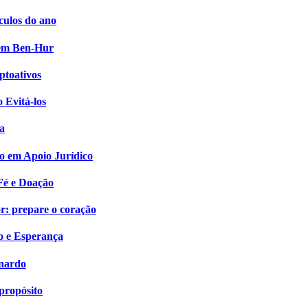
culos do ano
i em Ben-Hur
ptoativos
 Evitá-los
a
o em Apoio Jurídico
Fé e Doação
: prepare o coração
o e Esperança
onardo
propósito