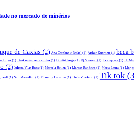
idade no mercado de minérios
Duque de Caxias
(2)
beca b
Ana Carolina e Rafael
(1)
Arthur Kuartieri
(1)
le Lopes
(1)
Dani senta com carinho
(1)
Dimitri Jorge
(1)
Dj Scazuzo
(1)
Exxxquece
(1)
FF Mo
do
(2)
Juliana Vilas Boas
(1)
Marcela Hellen
(1)
Marcos Bandeira
(1)
Maria Laura
(1)
Marjor
Tik tok
(3
liardi
(1)
Suh Marcelino
(1)
Thammy Caroline
(1)
Thaís Vilarinho
(1)