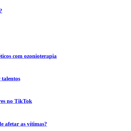
?
éticos com ozonioterapia
 talentos
res no TikTok
 afetar as vítimas?