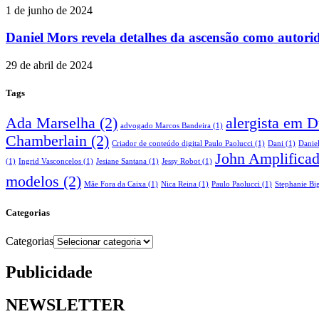
1 de junho de 2024
Daniel Mors revela detalhes da ascensão como autor
29 de abril de 2024
Tags
Ada Marselha
(2)
alergista em 
advogado Marcos Bandeira
(1)
Chamberlain
(2)
Criador de conteúdo digital Paulo Paolucci
(1)
Dani
(1)
Danie
John Amplifica
(1)
Ingrid Vasconcelos
(1)
Jesiane Santana
(1)
Jessy Robot
(1)
modelos
(2)
Mãe Fora da Caixa
(1)
Nica Reina
(1)
Paulo Paolucci
(1)
Stephanie Big
Categorias
Categorias
Publicidade
NEWSLETTER