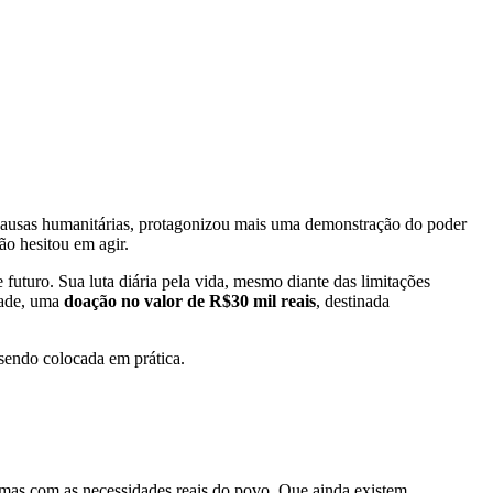
causas humanitárias, protagonizou mais uma demonstração do poder
ão hesitou em agir.
futuro. Sua luta diária pela vida, mesmo diante das limitações
dade, uma
doação no valor de R$30 mil reais
, destinada
 sendo colocada em prática.
, mas com as necessidades reais do povo. Que ainda existem