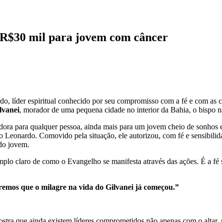
 R$30 mil para jovem com câncer
o, líder espiritual conhecido por seu compromisso com a fé e com as 
lvanei
, morador de uma pequena cidade no interior da Bahia, o bispo n
dora para qualquer pessoa, ainda mais para um jovem cheio de sonhos e 
no Leonardo. Comovido pela situação, ele autorizou, com fé e sensibili
do jovem.
mplo claro de como o Evangelho se manifesta através das ações. É a fé
remos que o milagre na vida do Gilvanei já começou.”
Mostra que ainda existem líderes comprometidos não apenas com o altar