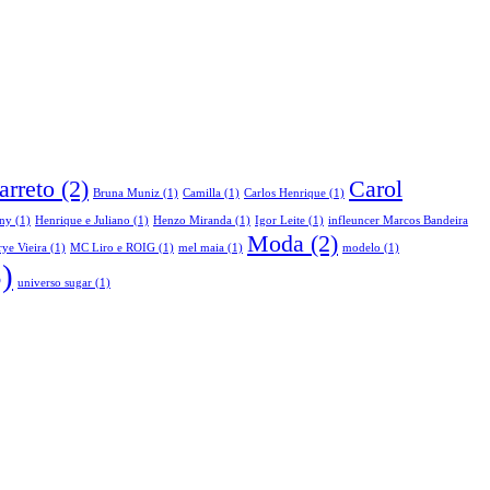
arreto
(2)
Carol
Bruna Muniz
(1)
Camilla
(1)
Carlos Henrique
(1)
ny
(1)
Henrique e Juliano
(1)
Henzo Miranda
(1)
Igor Leite
(1)
infleuncer Marcos Bandeira
Moda
(2)
ye Vieira
(1)
MC Liro e ROIG
(1)
mel maia
(1)
modelo
(1)
)
universo sugar
(1)