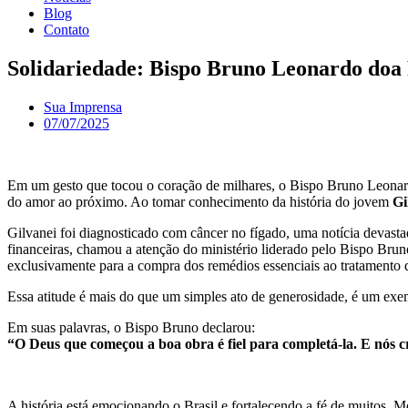
Blog
Contato
Solidariedade: Bispo Bruno Leonardo doa
Sua Imprensa
07/07/2025
Em um gesto que tocou o coração de milhares, o Bispo Bruno Leonard
do amor ao próximo. Ao tomar conhecimento da história do jovem
Gi
Gilvanei foi diagnosticado com câncer no fígado, uma notícia devasta
financeiras, chamou a atenção do ministério liderado pelo Bispo Bru
exclusivamente para a compra dos remédios essenciais ao tratamento 
Essa atitude é mais do que um simples ato de generosidade, é um exe
Em suas palavras, o Bispo Bruno declarou:
“O Deus que começou a boa obra é fiel para completá-la. E nós c
A história está emocionando o Brasil e fortalecendo a fé de muitos. 