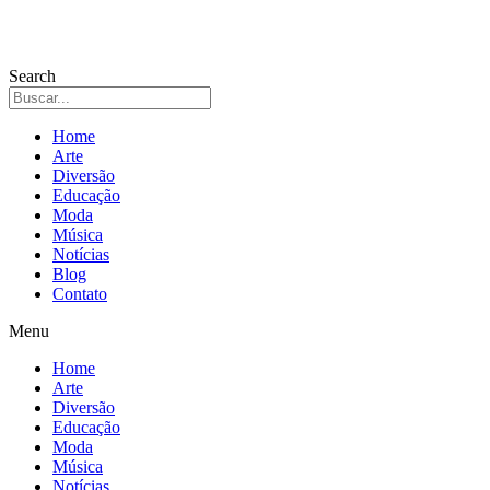
Search
Home
Arte
Diversão
Educação
Moda
Música
Notícias
Blog
Contato
Menu
Home
Arte
Diversão
Educação
Moda
Música
Notícias