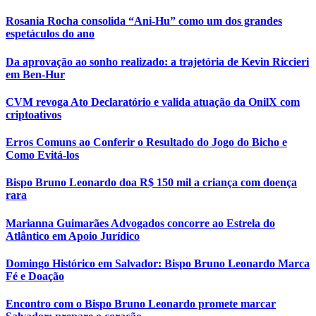
Rosania Rocha consolida “Ani-Hu” como um dos grandes
espetáculos do ano
Da aprovação ao sonho realizado: a trajetória de Kevin Riccieri
em Ben-Hur
CVM revoga Ato Declaratório e valida atuação da OnilX com
criptoativos
Erros Comuns ao Conferir o Resultado do Jogo do Bicho e
Como Evitá-los
Bispo Bruno Leonardo doa R$ 150 mil a criança com doença
rara
Marianna Guimarães Advogados concorre ao Estrela do
Atlântico em Apoio Jurídico
Domingo Histórico em Salvador: Bispo Bruno Leonardo Marca
Fé e Doação
Encontro com o Bispo Bruno Leonardo promete marcar