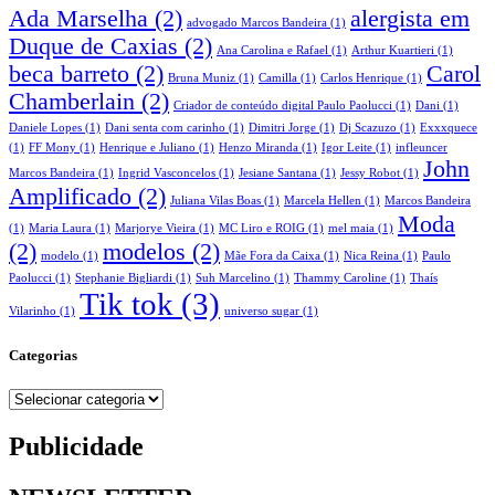
Ada Marselha
(2)
alergista em
advogado Marcos Bandeira
(1)
Duque de Caxias
(2)
Ana Carolina e Rafael
(1)
Arthur Kuartieri
(1)
beca barreto
(2)
Carol
Bruna Muniz
(1)
Camilla
(1)
Carlos Henrique
(1)
Chamberlain
(2)
Criador de conteúdo digital Paulo Paolucci
(1)
Dani
(1)
Daniele Lopes
(1)
Dani senta com carinho
(1)
Dimitri Jorge
(1)
Dj Scazuzo
(1)
Exxxquece
(1)
FF Mony
(1)
Henrique e Juliano
(1)
Henzo Miranda
(1)
Igor Leite
(1)
infleuncer
John
Marcos Bandeira
(1)
Ingrid Vasconcelos
(1)
Jesiane Santana
(1)
Jessy Robot
(1)
Amplificado
(2)
Juliana Vilas Boas
(1)
Marcela Hellen
(1)
Marcos Bandeira
Moda
(1)
Maria Laura
(1)
Marjorye Vieira
(1)
MC Liro e ROIG
(1)
mel maia
(1)
(2)
modelos
(2)
modelo
(1)
Mãe Fora da Caixa
(1)
Nica Reina
(1)
Paulo
Paolucci
(1)
Stephanie Bigliardi
(1)
Suh Marcelino
(1)
Thammy Caroline
(1)
Thaís
Tik tok
(3)
Vilarinho
(1)
universo sugar
(1)
Categorias
Categorias
Publicidade