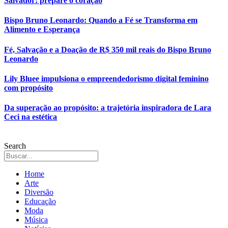
Salvador: prepare o coração
Bispo Bruno Leonardo: Quando a Fé se Transforma em
Alimento e Esperança
Fé, Salvação e a Doação de R$ 350 mil reais do Bispo Bruno
Leonardo
Lily Bluee impulsiona o empreendedorismo digital feminino
com propósito
Da superação ao propósito: a trajetória inspiradora de Lara
Ceci na estética
Search
Home
Arte
Diversão
Educação
Moda
Música