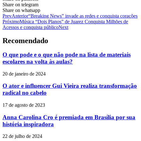
Share on telegram
Share on whatsapp
Prev
Anterior
“Breaking News” invade as redes e conquista corações
Próximo
Música “Dois Planos” de Juarez Conquista Milhões de
Acessos e conquista público
Next
Recomendado
O que pode e o que não pode na lista de materiais
escolares na volta às aulas?
20 de janeiro de 2024
O ator e influencer Gui Vieira realiza transformação
radical no cabelo
17 de agosto de 2023
Anna Carolina Cro é premiada em Brasília por sua
história inspiradora
22 de julho de 2024