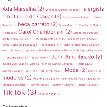
Ada Marselha
(2)
alergista
advogado Marcos Bandeira
(1)
em Duque de Caxias
(2)
Ana Carolina e Rafael
(1)
Arthur
beca barreto
(2)
Kuartieri
(1)
Bruna Muniz
(1)
Camilla
(1)
Carlos
Carol Chamberlain
(2)
Henrique
(1)
Criador de conteúdo
digital Paulo Paolucci
(1)
Dani
(1)
Daniele Lopes
(1)
Dani senta com carinho
(1)
Dimitri Jorge
(1)
Dj Scazuzo
(1)
Exxxquece
(1)
FF Mony
(1)
Henrique e Juliano
(1)
Henzo Miranda
(1)
Igor Leite
(1)
infleuncer Marcos Bandeira
(1)
Ingrid Vasconcelos
John Amplificado
(2)
(1)
Jesiane Santana
(1)
Jessy Robot
(1)
Juliana Vilas Boas
(1)
Marcela Hellen
(1)
Marcos Bandeira
(1)
Maria Laura
(1)
Moda
(2)
Marjorye Vieira
(1)
MC Liro e ROIG
(1)
mel maia
(1)
modelo
(1)
modelos
(2)
Mãe Fora da Caixa
(1)
Nica Reina
(1)
Paulo Paolucci
(1)
Stephanie Bigliardi
(1)
Suh Marcelino
(1)
Thammy Caroline
(1)
Thaís Vilarinho
(1)
Tik tok
(3)
universo sugar
(1)