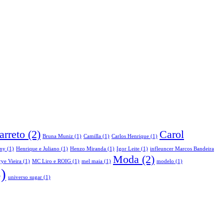
arreto
(2)
Carol
Bruna Muniz
(1)
Camilla
(1)
Carlos Henrique
(1)
ny
(1)
Henrique e Juliano
(1)
Henzo Miranda
(1)
Igor Leite
(1)
infleuncer Marcos Bandeira
Moda
(2)
ye Vieira
(1)
MC Liro e ROIG
(1)
mel maia
(1)
modelo
(1)
)
universo sugar
(1)