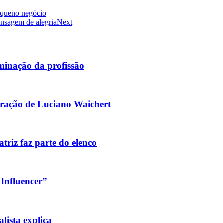
pequeno negócio
nsagem de alegria
Next
iminação da profissão
peração de Luciano Waichert
atriz faz parte do elenco
Influencer”
lista explica