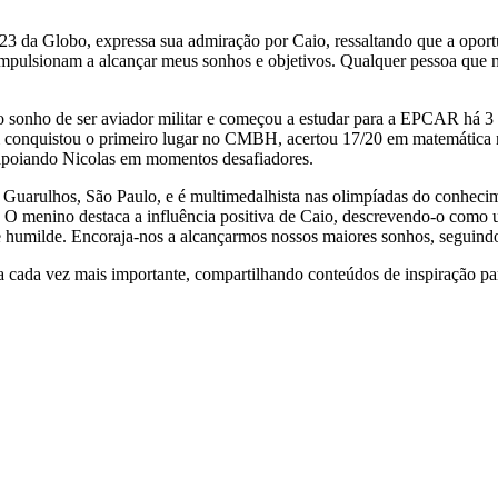
23 da Globo, expressa sua admiração por Caio, ressaltando que a oportu
mpulsionam a alcançar meus sonhos e objetivos. Qualquer pessoa que no
o sonho de ser aviador militar e começou a estudar para a EPCAR há 
m conquistou o primeiro lugar no CMBH, acertou 17/20 em matemática n
apoiando Nicolas em momentos desafiadores.
uarulhos, São Paulo, e é multimedalhista nas olimpíadas do conhecime
 menino destaca a influência positiva de Caio, descrevendo-o como u
e humilde. Encoraja-nos a alcançarmos nossos maiores sonhos, seguindo
cada vez mais importante, compartilhando conteúdos de inspiração para