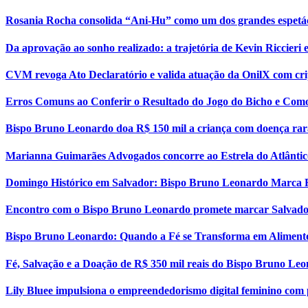
Rosania Rocha consolida “Ani-Hu” como um dos grandes espetá
Da aprovação ao sonho realizado: a trajetória de Kevin Riccier
CVM revoga Ato Declaratório e valida atuação da OnilX com cri
Erros Comuns ao Conferir o Resultado do Jogo do Bicho e Como
Bispo Bruno Leonardo doa R$ 150 mil a criança com doença rar
Marianna Guimarães Advogados concorre ao Estrela do Atlântic
Domingo Histórico em Salvador: Bispo Bruno Leonardo Marca 
Encontro com o Bispo Bruno Leonardo promete marcar Salvador
Bispo Bruno Leonardo: Quando a Fé se Transforma em Aliment
Fé, Salvação e a Doação de R$ 350 mil reais do Bispo Bruno Le
Lily Bluee impulsiona o empreendedorismo digital feminino com 