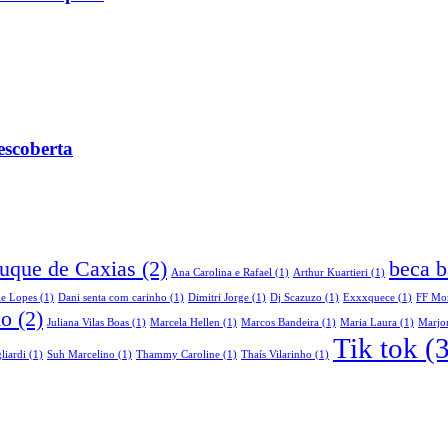
escoberta
Duque de Caxias
(2)
beca b
Ana Carolina e Rafael
(1)
Arthur Kuartieri
(1)
le Lopes
(1)
Dani senta com carinho
(1)
Dimitri Jorge
(1)
Dj Scazuzo
(1)
Exxxquece
(1)
FF Mo
do
(2)
Juliana Vilas Boas
(1)
Marcela Hellen
(1)
Marcos Bandeira
(1)
Maria Laura
(1)
Marjor
Tik tok
(3
liardi
(1)
Suh Marcelino
(1)
Thammy Caroline
(1)
Thaís Vilarinho
(1)