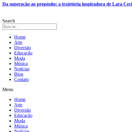
Da superação ao propósito: a trajetória inspiradora de Lara Ceci
Search
Home
Arte
Diversão
Educação
Moda
Música
Notícias
Blog
Contato
Menu
Home
Arte
Diversão
Educação
Moda
Música
Notícias