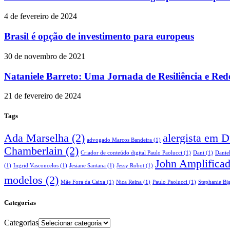
4 de fevereiro de 2024
Brasil é opção de investimento para europeus
30 de novembro de 2021
Nataniele Barreto: Uma Jornada de Resiliência e Red
21 de fevereiro de 2024
Tags
Ada Marselha
(2)
alergista em 
advogado Marcos Bandeira
(1)
Chamberlain
(2)
Criador de conteúdo digital Paulo Paolucci
(1)
Dani
(1)
Danie
John Amplifica
(1)
Ingrid Vasconcelos
(1)
Jesiane Santana
(1)
Jessy Robot
(1)
modelos
(2)
Mãe Fora da Caixa
(1)
Nica Reina
(1)
Paulo Paolucci
(1)
Stephanie Big
Categorias
Categorias