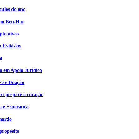
culos do ano
i em Ben-Hur
ptoativos
 Evitá-los
a
o em Apoio Jurídico
Fé e Doação
: prepare o coração
o e Esperança
onardo
propósito