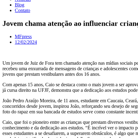
Blog
Contato
Jovem chama atenção ao influenciar crianç
MFpress
12/02/2024
Um jovem de Juiz de Fora tem chamado atenção nas mídias sociais pelo
recebeu uma enxurrada de mensagens de crianças e adolescentes co
jovens que prestam vestibulares antes dos 16 anos.
Com apenas 15 anos, Caio se destaca como o mais jovem a ser aprovad
já cursa direito na UFJF, demonstra que a dedicação aos estudos pode
João Pedro Araújo Moreira, de 11 anos, estudante em Caucaia, Ceará
concorridos desde jovem, inspirou João, reforçando seu desejo de se
foto do rapaz em sua bancada de estudos serve como constante incenti
Caio, que foi o pioneiro entre as crianças que prestam diversos vest
conhecimento e da dedicação aos estudos. “É incrível ver o impacto po
esses estudantes a se desafiarem, a superarem obstáculos, é algo qu