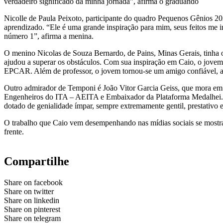
verdadeiro significado da minha jornada”, afirma o graduando
Nicolle de Paula Peixoto, participante do quadro Pequenos Gênios 20
aprendizado. “Ele é uma grande inspiração para mim, seus feitos me i
número 1”, afirma a menina.
O menino Nicolas de Souza Bernardo, de Pains, Minas Gerais, tinha 
ajudou a superar os obstáculos. Com sua inspiração em Caio, o jove
EPCAR. Além de professor, o jovem tornou-se um amigo confiável, 
Outro admirador de Temponi é João Vitor Garcia Geiss, que mora em G
Engenheiros do ITA – AEITA e Embaixador da Plataforma Medalhei. O
dotado de genialidade ímpar, sempre extremamente gentil, prestativo 
O trabalho que Caio vem desempenhando nas mídias sociais se mostra 
frente.
Compartilhe
Share on facebook
Share on twitter
Share on linkedin
Share on pinterest
Share on telegram