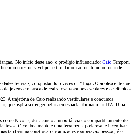
ianças. No início deste ano, o prodígio influenciador
Caio
Temponi
do como o responsável por estimular um aumento no número de
dades federais, conquistando 5 vezes o 1° lugar. O adolescente que
ão de jovens em busca de realizar seus sonhos escolares e acadêmicos.
 A trajetória de Caio realizando vestibulares e concursos
ino, que aspira ser engenheiro aeroespacial formado no ITA. Uma
vens como Nicolas, destacando a importância do compartilhamento de
talentosos. O conhecimento é uma ferramenta poderosa, e incentivar
 mas também na construção de amizades e superação pessoal, é o