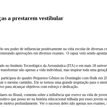
as a prestarem vestibular
 seu poder de influenciar positivamente na vida escolar de diversas cr
memorando aprovações em diversos exames. O rapaz vem sendo aponta
o no Instituto Tecnológico da Aeronáutica (ITA) e em mais 18 universi
 transformar não apenas a vida individual, mas inspirar toda uma geraç
, participou do quadro Pequenos Gênios no Domingão com Hulk em 2023.
guir o mesmo caminho. Ele se tornou uma grande inspiração para o men
vo para alcançar objetivos com esforço e dedicação.
ibulares no Brasil, comenta sobre a influência que exerce na vida de jo
sitivo que posso ter na história educacional trilhada por esses jovens 
e me motiva profundamente. Ver o sucesso deles não apenas nos exames,