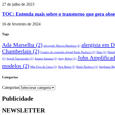
27 de julho de 2023
TOC: Entenda mais sobre o transtorno que gera obse
16 de fevereiro de 2024
Tags
Ada Marselha
(2)
alergista em 
advogado Marcos Bandeira
(1)
Chamberlain
(2)
Criador de conteúdo digital Paulo Paolucci
(1)
Dani
(1)
Danie
John Amplifica
(1)
Ingrid Vasconcelos
(1)
Jesiane Santana
(1)
Jessy Robot
(1)
modelos
(2)
Mãe Fora da Caixa
(1)
Nica Reina
(1)
Paulo Paolucci
(1)
Stephanie Big
Categorias
Categorias
Publicidade
NEWSLETTER