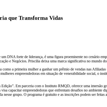
ria que Transforma Vidas
e um DNA forte de liderança, é uma figura proeminente no cenário emp
ção e Negócios. Priscilia deixa uma marca significativa no mundo do
ida como a primeira mulher a ganhar um prêmio de vendas nas Afiliadas 
eres empreendedoras em situação de venerabilidade social, o instituto
 1a Edição”. Em parceria com o Instituto RMQD, oferece uma imersão gra
ma visa capacitar empreendedoras que enfrentam desafios no ambiente d
enda nesse grupo. O programa é gratuito e as inscrições podem ser feitas a