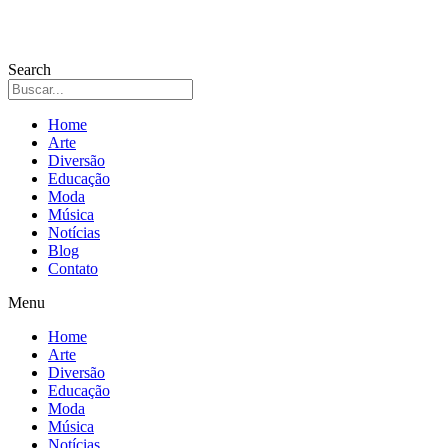
Search
Home
Arte
Diversão
Educação
Moda
Música
Notícias
Blog
Contato
Menu
Home
Arte
Diversão
Educação
Moda
Música
Notícias