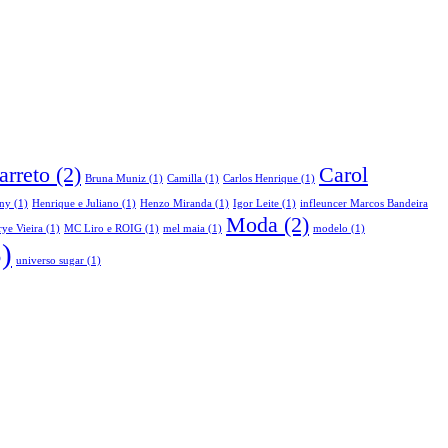
arreto
(2)
Carol
Bruna Muniz
(1)
Camilla
(1)
Carlos Henrique
(1)
ny
(1)
Henrique e Juliano
(1)
Henzo Miranda
(1)
Igor Leite
(1)
infleuncer Marcos Bandeira
Moda
(2)
ye Vieira
(1)
MC Liro e ROIG
(1)
mel maia
(1)
modelo
(1)
)
universo sugar
(1)