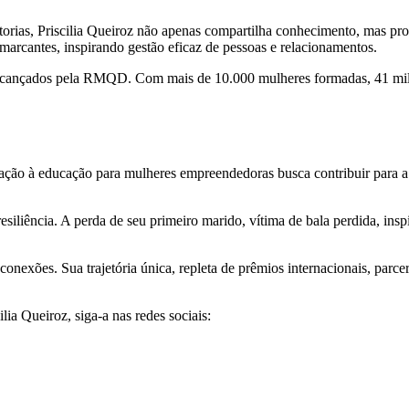
rias, Priscilia Queiroz não apenas compartilha conhecimento, mas pro
marcantes, inspirando gestão eficaz de pessoas e relacionamentos.
os alcançados pela RMQD. Com mais de 10.000 mulheres formadas, 41 mi
ão à educação para mulheres empreendedoras busca contribuir para a tr
esiliência. A perda de seu primeiro marido, vítima de bala perdida, ins
 conexões. Sua trajetória única, repleta de prêmios internacionais, par
lia Queiroz, siga-a nas redes sociais: