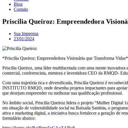
Blog
Contato
Priscilia Queiroz: Empreendedora Visioná
Sua Imprensa
23/01/2024
*Priscilia Queiroz: Empreendedora Visionária que Transforma Vidas*
Priscilia Queiroz, uma líder multifacetada com uma mente inovadora 
comercial, conferencista, mentora e investidora CEO da RMQD- Educa
Com uma trajetória rica e diversificada, Priscilia Queiroz é reconhec
INSTITUTO RMQD, onde desenha projetos impactantes para apoiar mulh
que desejam empreender ou melhorar sua qualificação profissional.
No âmbito social, Priscilia Queiroz lidera o projeto “Mulher Digital
em situação de vulnerabilidade social na Baixada Santista, o progra
ativa e marketing digital, a iniciativa busca fortalecer a geração de r
formulário abaixo:
https://forms.gle/BaiBnro5cCAoZABu8