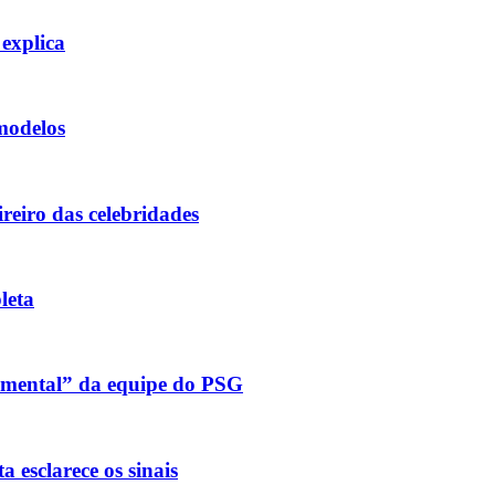
 explica
modelos
reiro das celebridades
leta
g mental” da equipe do PSG
a esclarece os sinais