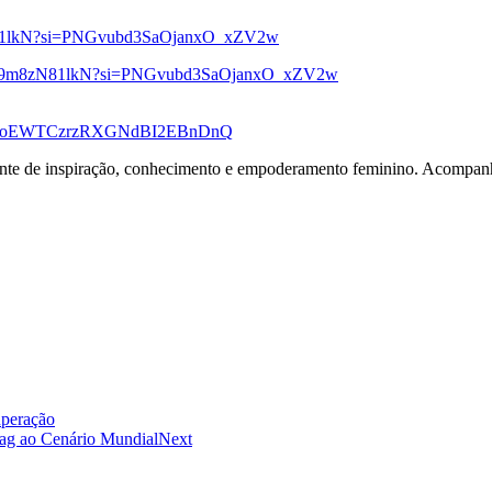
zN81lkN?si=PNGvubd3SaOjanxO_xZV2w
j2DS9m8zN81lkN?si=PNGvubd3SaOjanxO_xZV2w
?si=oEWTCzrzRXGNdBI2EBnDnQ
tante de inspiração, conhecimento e empoderamento feminino. Acompanh
uperação
rag ao Cenário Mundial
Next