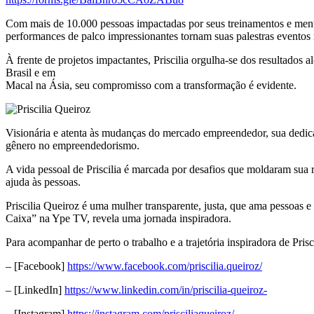
Com mais de 10.000 pessoas impactadas por seus treinamentos e mento
performances de palco impressionantes tornam suas palestras eventos 
À frente de projetos impactantes, Priscilia orgulha-se dos resultad
Brasil e em
Macal na Ásia, seu compromisso com a transformação é evidente.
Visionária e atenta às mudanças do mercado empreendedor, sua dedicaç
gênero no empreendedorismo.
A vida pessoal de Priscilia é marcada por desafios que moldaram sua r
ajuda às pessoas.
Priscilia Queiroz é uma mulher transparente, justa, que ama pessoas e
Caixa” na Ype TV, revela uma jornada inspiradora.
Para acompanhar de perto o trabalho e a trajetória inspiradora de Prisci
– [Facebook]
https://www.facebook.com/priscilia.queiroz/
– [LinkedIn]
https://www.linkedin.com/in/priscilia-queiroz-
– [Instagram]
https://instagram.com/prisciliaqueiroz/