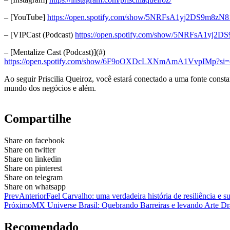
– [YouTube]
https://open.spotify.com/show/5NRFsA1yj2DS9m8
– [VIPCast (Podcast)
https://open.spotify.com/show/5NRFsA1y
– [Mentalize Cast (Podcast)](#)
https://open.spotify.com/show/6F9oOXDcLXNmAmA1VvpIMp
Ao seguir Priscilia Queiroz, você estará conectado a uma fonte cons
mundo dos negócios e além.
Compartilhe
Share on facebook
Share on twitter
Share on linkedin
Share on pinterest
Share on telegram
Share on whatsapp
Prev
Anterior
Fael Carvalho: uma verdadeira história de resiliência e s
Próximo
MX Universe Brasil: Quebrando Barreiras e levando Arte D
Recomendado