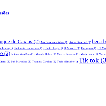
ssões
Duque de Caxias
(2)
beca b
Ana Carolina e Rafael
(1)
Arthur Kuartieri
(1)
le Lopes
(1)
Dani senta com carinho
(1)
Dimitri Jorge
(1)
Dj Scazuzo
(1)
Exxxquece
(1)
FF Mo
do
(2)
Juliana Vilas Boas
(1)
Marcela Hellen
(1)
Marcos Bandeira
(1)
Maria Laura
(1)
Marjor
Tik tok
(3
liardi
(1)
Suh Marcelino
(1)
Thammy Caroline
(1)
Thaís Vilarinho
(1)