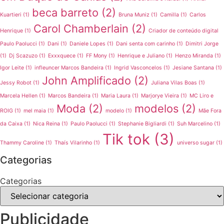
beca barreto
(2)
Kuartieri
(1)
Bruna Muniz
(1)
Camilla
(1)
Carlos
Carol Chamberlain
(2)
Henrique
(1)
Criador de conteúdo digital
Paulo Paolucci
(1)
Dani
(1)
Daniele Lopes
(1)
Dani senta com carinho
(1)
Dimitri Jorge
(1)
Dj Scazuzo
(1)
Exxxquece
(1)
FF Mony
(1)
Henrique e Juliano
(1)
Henzo Miranda
(1)
Igor Leite
(1)
infleuncer Marcos Bandeira
(1)
Ingrid Vasconcelos
(1)
Jesiane Santana
(1)
John Amplificado
(2)
Jessy Robot
(1)
Juliana Vilas Boas
(1)
Marcela Hellen
(1)
Marcos Bandeira
(1)
Maria Laura
(1)
Marjorye Vieira
(1)
MC Liro e
Moda
(2)
modelos
(2)
ROIG
(1)
mel maia
(1)
modelo
(1)
Mãe Fora
da Caixa
(1)
Nica Reina
(1)
Paulo Paolucci
(1)
Stephanie Bigliardi
(1)
Suh Marcelino
(1)
Tik tok
(3)
Thammy Caroline
(1)
Thaís Vilarinho
(1)
universo sugar
(1)
Categorias
Categorias
Publicidade