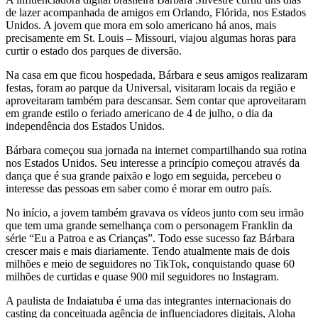
de lazer acompanhada de amigos em Orlando, Flórida, nos Estados
Unidos. A jovem que mora em solo americano há anos, mais
precisamente em St. Louis – Missouri, viajou algumas horas para
curtir o estado dos parques de diversão.
Na casa em que ficou hospedada, Bárbara e seus amigos realizaram
festas, foram ao parque da Universal, visitaram locais da região e
aproveitaram também para descansar. Sem contar que aproveitaram
em grande estilo o feriado americano de 4 de julho, o dia da
independência dos Estados Unidos.
Bárbara começou sua jornada na internet compartilhando sua rotina
nos Estados Unidos. Seu interesse a princípio começou através da
dança que é sua grande paixão e logo em seguida, percebeu o
interesse das pessoas em saber como é morar em outro país.
No início, a jovem também gravava os vídeos junto com seu irmão
que tem uma grande semelhança com o personagem Franklin da
série “Eu a Patroa e as Crianças”. Todo esse sucesso faz Bárbara
crescer mais e mais diariamente. Tendo atualmente mais de dois
milhões e meio de seguidores no TikTok, conquistando quase 60
milhões de curtidas e quase 900 mil seguidores no Instagram.
A paulista de Indaiatuba é uma das integrantes internacionais do
casting da conceituada agência de influenciadores digitais, Aloha