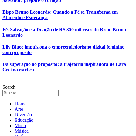
Salvador: prepare o coração
Bispo Bruno Leonardo: Quando a Fé se Transforma em
Alimento e Esperança
Fé, Salvação e a Doação de R$ 350 mil reais do Bispo Bruno
Leonardo
Lily Bluee impulsiona o empreendedorismo digital feminino
com propósito
Da superação ao propósito: a trajetória inspiradora de Lara
Ceci na estética
Search
Home
Arte
Diversão
Educação
Moda
Música