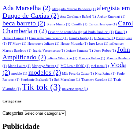
Ada Marselha
(2)
alergista em
advogado Marcos Bandeira
(1)
Duque de Caxias
(2)
Ana Carolina e Rafael
(1)
Arthur Kuartieri
(1)
beca barreto
(2)
Carol
Bruna Muniz
(1)
Camilla
(1)
Carlos Henrique
(1)
Chamberlain
(2)
Criador de conteúdo digital Paulo Paolucci
(1)
Dani
(1)
Daniele Lopes
(1)
Dani senta com carinho
(1)
Dimitri Jorge
(1)
Dj Scazuzo
(1)
Exxxquece
(1)
FF Mony
(1)
Henrique e Juliano
(1)
Henzo Miranda
(1)
Igor Leite
(1)
infleuncer
John
Marcos Bandeira
(1)
Ingrid Vasconcelos
(1)
Jesiane Santana
(1)
Jessy Robot
(1)
Amplificado
(2)
Juliana Vilas Boas
(1)
Marcela Hellen
(1)
Marcos Bandeira
Moda
(1)
Maria Laura
(1)
Marjorye Vieira
(1)
MC Liro e ROIG
(1)
mel maia
(1)
(2)
modelos
(2)
modelo
(1)
Mãe Fora da Caixa
(1)
Nica Reina
(1)
Paulo
Paolucci
(1)
Stephanie Bigliardi
(1)
Suh Marcelino
(1)
Thammy Caroline
(1)
Thaís
Tik tok
(3)
Vilarinho
(1)
universo sugar
(1)
Categorias
Categorias
Publicidade