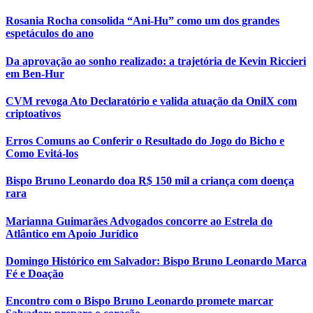
Rosania Rocha consolida “Ani-Hu” como um dos grandes
espetáculos do ano
Da aprovação ao sonho realizado: a trajetória de Kevin Riccieri
em Ben-Hur
CVM revoga Ato Declaratório e valida atuação da OnilX com
criptoativos
Erros Comuns ao Conferir o Resultado do Jogo do Bicho e
Como Evitá-los
Bispo Bruno Leonardo doa R$ 150 mil a criança com doença
rara
Marianna Guimarães Advogados concorre ao Estrela do
Atlântico em Apoio Jurídico
Domingo Histórico em Salvador: Bispo Bruno Leonardo Marca
Fé e Doação
Encontro com o Bispo Bruno Leonardo promete marcar