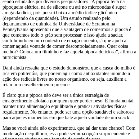
sendo estudados por diversos pesquisadores ”A pipoca feita na
pipoqueira elétrica, na de silicone ou até no microondas é super
amiga da dieta, pois possui baixo a médio índice glicêmico
(dependendo da quantidade). Um estudo realizado pelo
departamento de química da Universidade de Scranton na
Pennsylvania apresentou que a vantagem de comermos a pipoca é
que comemos todo o grão sem processar, e isso ajuda a saciar,
contribuindo em um contexto de emagrecimento, já que ajuda a
conter aquela vontade de comer descontroladamente. Quer coisa
melhor? Coloca um filminho e faz aquela pipoca deliciosa”, afirma a
nutricionista.
Dani ainda ressalta que o estudo demonstrou que a casca do milho é
rica em polifenóis, que podem agir como antioxidantes inibindo a
ação dos radicais livres no nosso organismo, ou seja, auxiliam a
retardar o envelhecimento precoce.
É claro que a pipoca não deve ser a única estratégia de
emagrecimento adotada por quem quer perder peso. É fundamental
manter uma alimentação equilibrada e praticar atividades físicas
regularmente. No entanto, pode ser uma opção saudável e saborosa
para aqueles momentos em que bate aquela vontade de um snack.
Mas se você ainda não experimentou, que tal dar uma chance? Com
moderação e equilíbrio, essa pode ser uma opção surpreendente e