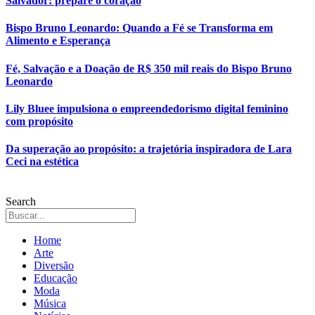
Salvador: prepare o coração
Bispo Bruno Leonardo: Quando a Fé se Transforma em
Alimento e Esperança
Fé, Salvação e a Doação de R$ 350 mil reais do Bispo Bruno
Leonardo
Lily Bluee impulsiona o empreendedorismo digital feminino
com propósito
Da superação ao propósito: a trajetória inspiradora de Lara
Ceci na estética
Search
Home
Arte
Diversão
Educação
Moda
Música