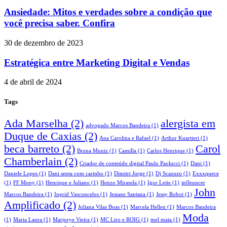
Ansiedade: Mitos e verdades sobre a condição que
você precisa saber. Confira
30 de dezembro de 2023
Estratégica entre Marketing Digital e Vendas
4 de abril de 2024
Tags
Ada Marselha
(2)
alergista em
advogado Marcos Bandeira
(1)
Duque de Caxias
(2)
Ana Carolina e Rafael
(1)
Arthur Kuartieri
(1)
beca barreto
(2)
Carol
Bruna Muniz
(1)
Camilla
(1)
Carlos Henrique
(1)
Chamberlain
(2)
Criador de conteúdo digital Paulo Paolucci
(1)
Dani
(1)
Daniele Lopes
(1)
Dani senta com carinho
(1)
Dimitri Jorge
(1)
Dj Scazuzo
(1)
Exxxquece
(1)
FF Mony
(1)
Henrique e Juliano
(1)
Henzo Miranda
(1)
Igor Leite
(1)
infleuncer
John
Marcos Bandeira
(1)
Ingrid Vasconcelos
(1)
Jesiane Santana
(1)
Jessy Robot
(1)
Amplificado
(2)
Juliana Vilas Boas
(1)
Marcela Hellen
(1)
Marcos Bandeira
Moda
(1)
Maria Laura
(1)
Marjorye Vieira
(1)
MC Liro e ROIG
(1)
mel maia
(1)