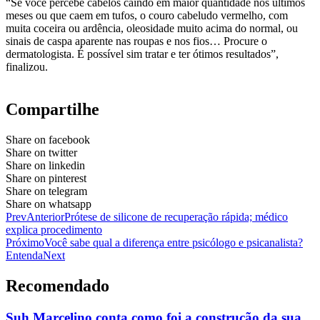
“Se você percebe cabelos caindo em maior quantidade nos últimos
meses ou que caem em tufos, o couro cabeludo vermelho, com
muita coceira ou ardência, oleosidade muito acima do normal, ou
sinais de caspa aparente nas roupas e nos fios… Procure o
dermatologista. É possível sim tratar e ter ótimos resultados”,
finalizou.
Compartilhe
Share on facebook
Share on twitter
Share on linkedin
Share on pinterest
Share on telegram
Share on whatsapp
Prev
Anterior
Prótese de silicone de recuperação rápida; médico
explica procedimento
Próximo
Você sabe qual a diferença entre psicólogo e psicanalista?
Entenda
Next
Recomendado
Suh Marcelino conta como foi a construção da sua