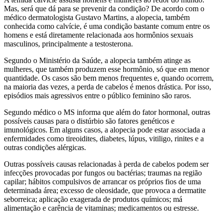
Mas, será que dá para se prevenir da condição? De acordo com o
médico dermatologista Gustavo Martins, a alopecia, também
conhecida como calvície, é uma condição bastante comum entre os
homens e está diretamente relacionada aos hormônios sexuais
masculinos, principalmente a testosterona.
Segundo o Ministério da Saúde, a alopecia também atinge as
mulheres, que também produzem esse hormônio, só que em menor
quantidade. Os casos são bem menos frequentes e, quando ocorrem,
na maioria das vezes, a perda de cabelos é menos drástica. Por isso,
episódios mais agressivos entre o público feminino são raros.
Segundo médico o MS informa que além do fator hormonal, outras
possíveis causas para o distúrbio são fatores genéticos e
imunológicos. Em alguns casos, a alopecia pode estar associada a
enfermidades como tireoidites, diabetes, lúpus, vitiligo, rinites e a
outras condições alérgicas.
Outras possíveis causas relacionadas à perda de cabelos podem ser
infecções provocadas por fungos ou bactérias; traumas na região
capilar; hábitos compulsivos de arrancar os próprios fios de uma
determinada área; excesso de oleosidade, que provoca a dermatite
seborreica; aplicação exagerada de produtos químicos; má
alimentação e carência de vitaminas; medicamentos ou estresse.