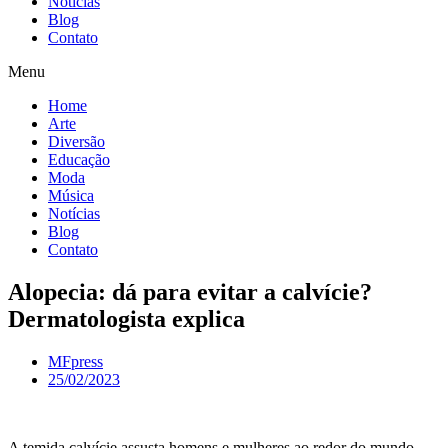
Notícias
Blog
Contato
Menu
Home
Arte
Diversão
Educação
Moda
Música
Notícias
Blog
Contato
Alopecia: dá para evitar a calvície?
Dermatologista explica
MFpress
25/02/2023
A temida calvície assusta homens e mulheres ao redor do mundo.