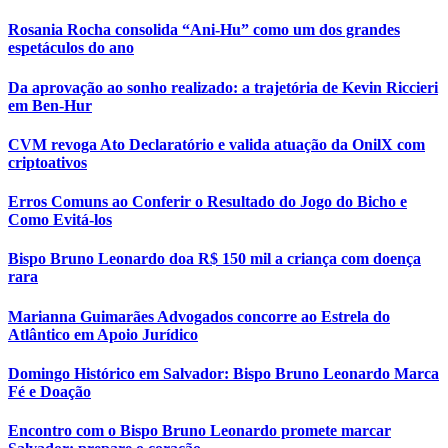
Rosania Rocha consolida “Ani-Hu” como um dos grandes
espetáculos do ano
Da aprovação ao sonho realizado: a trajetória de Kevin Riccieri
em Ben-Hur
CVM revoga Ato Declaratório e valida atuação da OnilX com
criptoativos
Erros Comuns ao Conferir o Resultado do Jogo do Bicho e
Como Evitá-los
Bispo Bruno Leonardo doa R$ 150 mil a criança com doença
rara
Marianna Guimarães Advogados concorre ao Estrela do
Atlântico em Apoio Jurídico
Domingo Histórico em Salvador: Bispo Bruno Leonardo Marca
Fé e Doação
Encontro com o Bispo Bruno Leonardo promete marcar