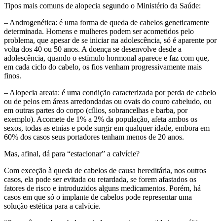
Tipos mais comuns de alopecia segundo o Ministério da Saúde:
– Androgenética: é uma forma de queda de cabelos geneticamente
determinada. Homens e mulheres podem ser acometidos pelo
problema, que apesar de se iniciar na adolescência, só é aparente por
volta dos 40 ou 50 anos. A doença se desenvolve desde a
adolescência, quando o estímulo hormonal aparece e faz com que,
em cada ciclo do cabelo, os fios venham progressivamente mais
finos.
– Alopecia areata: é uma condição caracterizada por perda de cabelo
ou de pelos em áreas arredondadas ou ovais do couro cabeludo, ou
em outras partes do corpo (cílios, sobrancelhas e barba, por
exemplo). Acomete de 1% a 2% da população, afeta ambos os
sexos, todas as etnias e pode surgir em qualquer idade, embora em
60% dos casos seus portadores tenham menos de 20 anos.
Mas, afinal, dá para “estacionar” a calvície?
Com exceção à queda de cabelos de causa hereditária, nos outros
casos, ela pode ser evitada ou retardada, se forem afastados os
fatores de risco e introduzidos alguns medicamentos. Porém, há
casos em que só o implante de cabelos pode representar uma
solução estética para a calvície.