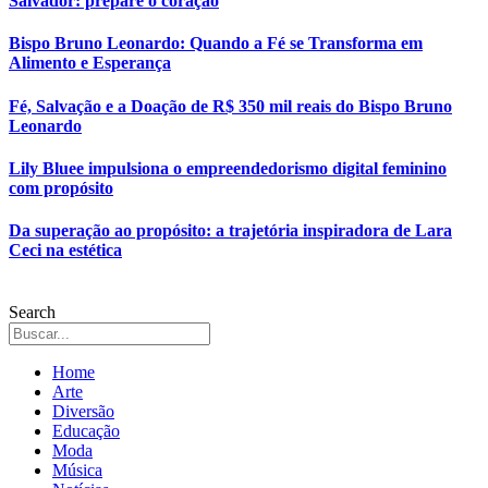
Salvador: prepare o coração
Bispo Bruno Leonardo: Quando a Fé se Transforma em
Alimento e Esperança
Fé, Salvação e a Doação de R$ 350 mil reais do Bispo Bruno
Leonardo
Lily Bluee impulsiona o empreendedorismo digital feminino
com propósito
Da superação ao propósito: a trajetória inspiradora de Lara
Ceci na estética
Search
Home
Arte
Diversão
Educação
Moda
Música