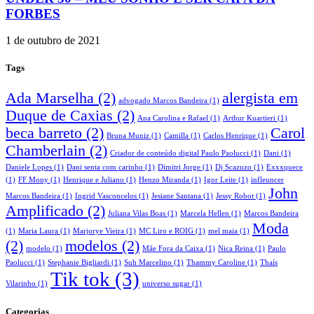
FORBES
1 de outubro de 2021
Tags
Ada Marselha
(2)
alergista em
advogado Marcos Bandeira
(1)
Duque de Caxias
(2)
Ana Carolina e Rafael
(1)
Arthur Kuartieri
(1)
beca barreto
(2)
Carol
Bruna Muniz
(1)
Camilla
(1)
Carlos Henrique
(1)
Chamberlain
(2)
Criador de conteúdo digital Paulo Paolucci
(1)
Dani
(1)
Daniele Lopes
(1)
Dani senta com carinho
(1)
Dimitri Jorge
(1)
Dj Scazuzo
(1)
Exxxquece
(1)
FF Mony
(1)
Henrique e Juliano
(1)
Henzo Miranda
(1)
Igor Leite
(1)
infleuncer
John
Marcos Bandeira
(1)
Ingrid Vasconcelos
(1)
Jesiane Santana
(1)
Jessy Robot
(1)
Amplificado
(2)
Juliana Vilas Boas
(1)
Marcela Hellen
(1)
Marcos Bandeira
Moda
(1)
Maria Laura
(1)
Marjorye Vieira
(1)
MC Liro e ROIG
(1)
mel maia
(1)
(2)
modelos
(2)
modelo
(1)
Mãe Fora da Caixa
(1)
Nica Reina
(1)
Paulo
Paolucci
(1)
Stephanie Bigliardi
(1)
Suh Marcelino
(1)
Thammy Caroline
(1)
Thaís
Tik tok
(3)
Vilarinho
(1)
universo sugar
(1)
Categorias