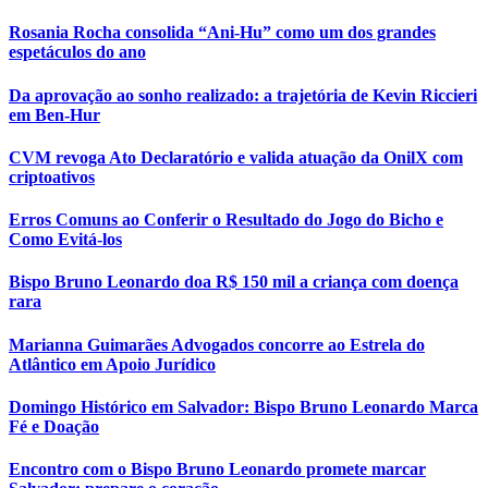
Rosania Rocha consolida “Ani-Hu” como um dos grandes
espetáculos do ano
Da aprovação ao sonho realizado: a trajetória de Kevin Riccieri
em Ben-Hur
CVM revoga Ato Declaratório e valida atuação da OnilX com
criptoativos
Erros Comuns ao Conferir o Resultado do Jogo do Bicho e
Como Evitá-los
Bispo Bruno Leonardo doa R$ 150 mil a criança com doença
rara
Marianna Guimarães Advogados concorre ao Estrela do
Atlântico em Apoio Jurídico
Domingo Histórico em Salvador: Bispo Bruno Leonardo Marca
Fé e Doação
Encontro com o Bispo Bruno Leonardo promete marcar