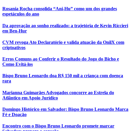
Rosania Rocha consolida “Ani-Hu” como um dos grandes
espetáculos do ano
Da aprovação ao sonho realizado: a trajetória de Kevin Riccieri
em Ben-Hur
CVM revoga Ato Declaratório e valida atuação da OnilX com
criptoativos
Erros Comuns ao Conferir o Resultado do Jogo do Bicho e
Como Evitá-los
Bispo Bruno Leonardo doa R$ 150 mil a criança com doença
rara
Marianna Guimarães Advogados concorre ao Estrela do
Atlântico em Apoio Jurídico
Domingo Histórico em Salvador: Bispo Bruno Leonardo Marca
Fé e Doação
Encontro com o Bispo Bruno Leonardo promete marcar