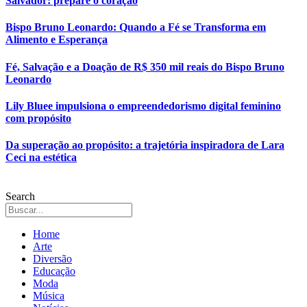
Salvador: prepare o coração
Bispo Bruno Leonardo: Quando a Fé se Transforma em
Alimento e Esperança
Fé, Salvação e a Doação de R$ 350 mil reais do Bispo Bruno
Leonardo
Lily Bluee impulsiona o empreendedorismo digital feminino
com propósito
Da superação ao propósito: a trajetória inspiradora de Lara
Ceci na estética
Search
Home
Arte
Diversão
Educação
Moda
Música