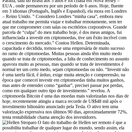
Paraná, saiu do Brasil aos 5 anos e foi criada em Nova Jersey –
EUA , onde permaneceu por um período de 6 anos. Hoje, fluente
em 3 idiomas (Português, Inglês e Espanhol), ela mora em Londres
– Reino Unido. ” Considero Londres “minha casa”, embora meu
atual trabalho me permita viajar e trabalhar remotamente, sem ter
que me comprometer com salas ou escritórios corporativos. Grande
parcela de “culpa” do meu trabalho hoje, é dos meus amigos, fui
influenciada a investir em criptomoedas, tive um êxito incrível com
o crescimento do mercado.” Contou Hellen. Determinada,
capacitada e decidida, tornou-se uma empresária de muito sucesso
no ramo de criptomoedas. Muitas pessoas ainda têm muito medo
quando se trata de criptomoedas, a falta de conhecimento no assunto
apavora muito as pessoas, mas quando se trata de investimentos é
normal ter um certo medo, sejam criptomoedas ou não. “Investir não
é uma tarefa fácil, é árduo, exige muita atenção e compreensão, na
época que comecei investir em criptomoedas tinha muitos ganhos,
mas antes de entender como “ganhar”, precisei passar por perdas,
como em qualquer outro tipo de investimento.” revelou. A
criptomoeda Bitcoin é uma das moedas mais valorizadas nos dias de
hoje, recentemente atingiu a marca recorde de U$$48 mil após o
investimento bilionário anunciado pela Tesla. O ativo tem uma
valorização expressiva nos últimos 90 dias, aproximadamente 72%,
tenta rentabilidade chama atenção dos investidores.
O fato do trabalho de Hellen ser remoto é que a
possibilita trabalhar de qualquer lugar do mundo, sendo assim, ela