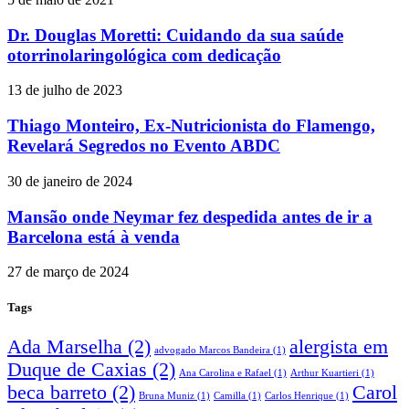
Dr. Douglas Moretti: Cuidando da sua saúde
otorrinolaringológica com dedicação
13 de julho de 2023
Thiago Monteiro, Ex-Nutricionista do Flamengo,
Revelará Segredos no Evento ABDC
30 de janeiro de 2024
Mansão onde Neymar fez despedida antes de ir a
Barcelona está à venda
27 de março de 2024
Tags
Ada Marselha
(2)
alergista em
advogado Marcos Bandeira
(1)
Duque de Caxias
(2)
Ana Carolina e Rafael
(1)
Arthur Kuartieri
(1)
beca barreto
(2)
Carol
Bruna Muniz
(1)
Camilla
(1)
Carlos Henrique
(1)