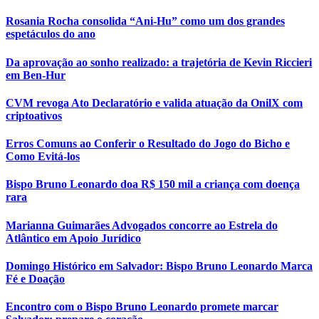
Rosania Rocha consolida “Ani-Hu” como um dos grandes
espetáculos do ano
Da aprovação ao sonho realizado: a trajetória de Kevin Riccieri
em Ben-Hur
CVM revoga Ato Declaratório e valida atuação da OnilX com
criptoativos
Erros Comuns ao Conferir o Resultado do Jogo do Bicho e
Como Evitá-los
Bispo Bruno Leonardo doa R$ 150 mil a criança com doença
rara
Marianna Guimarães Advogados concorre ao Estrela do
Atlântico em Apoio Jurídico
Domingo Histórico em Salvador: Bispo Bruno Leonardo Marca
Fé e Doação
Encontro com o Bispo Bruno Leonardo promete marcar