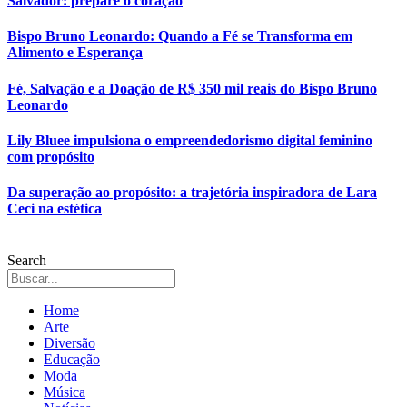
Salvador: prepare o coração
Bispo Bruno Leonardo: Quando a Fé se Transforma em
Alimento e Esperança
Fé, Salvação e a Doação de R$ 350 mil reais do Bispo Bruno
Leonardo
Lily Bluee impulsiona o empreendedorismo digital feminino
com propósito
Da superação ao propósito: a trajetória inspiradora de Lara
Ceci na estética
Search
Home
Arte
Diversão
Educação
Moda
Música