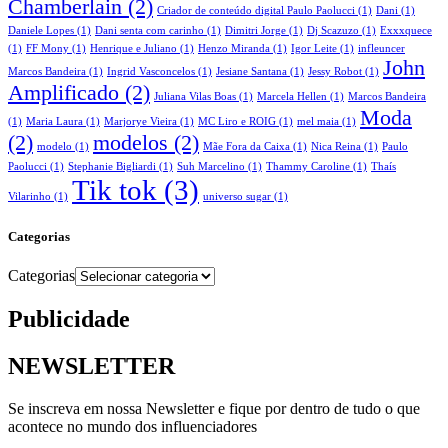
Chamberlain
(2)
Criador de conteúdo digital Paulo Paolucci
(1)
Dani
(1)
Daniele Lopes
(1)
Dani senta com carinho
(1)
Dimitri Jorge
(1)
Dj Scazuzo
(1)
Exxxquece
(1)
FF Mony
(1)
Henrique e Juliano
(1)
Henzo Miranda
(1)
Igor Leite
(1)
infleuncer
John
Marcos Bandeira
(1)
Ingrid Vasconcelos
(1)
Jesiane Santana
(1)
Jessy Robot
(1)
Amplificado
(2)
Juliana Vilas Boas
(1)
Marcela Hellen
(1)
Marcos Bandeira
Moda
(1)
Maria Laura
(1)
Marjorye Vieira
(1)
MC Liro e ROIG
(1)
mel maia
(1)
(2)
modelos
(2)
modelo
(1)
Mãe Fora da Caixa
(1)
Nica Reina
(1)
Paulo
Paolucci
(1)
Stephanie Bigliardi
(1)
Suh Marcelino
(1)
Thammy Caroline
(1)
Thaís
Tik tok
(3)
Vilarinho
(1)
universo sugar
(1)
Categorias
Categorias
Publicidade
NEWSLETTER
Se inscreva em nossa Newsletter e fique por dentro de tudo o que
acontece no mundo dos influenciadores