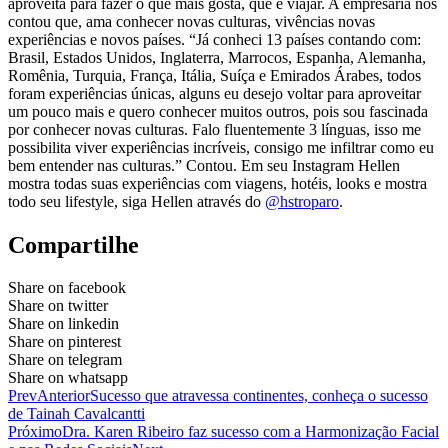
aproveita para fazer o que mais gosta, que é viajar. A empresária nos
contou que, ama conhecer novas culturas, vivências novas
experiências e novos países. “Já conheci 13 países contando com:
Brasil, Estados Unidos, Inglaterra, Marrocos, Espanha, Alemanha,
Romênia, Turquia, França, Itália, Suíça e Emirados Árabes, todos
foram experiências únicas, alguns eu desejo voltar para aproveitar
um pouco mais e quero conhecer muitos outros, pois sou fascinada
por conhecer novas culturas. Falo fluentemente 3 línguas, isso me
possibilita viver experiências incríveis, consigo me infiltrar como eu
bem entender nas culturas.” Contou. Em seu Instagram Hellen
mostra todas suas experiências com viagens, hotéis, looks e mostra
todo seu lifestyle, siga Hellen através do
@hstroparo
.
Compartilhe
Share on facebook
Share on twitter
Share on linkedin
Share on pinterest
Share on telegram
Share on whatsapp
Prev
Anterior
Sucesso que atravessa continentes, conheça o sucesso
de Tainah Cavalcantti
Próximo
Dra. Karen Ribeiro faz sucesso com a Harmonização Facial